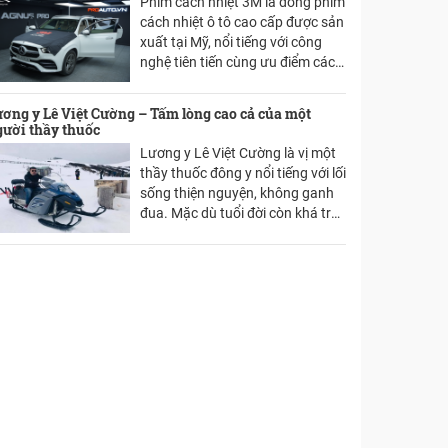
Phim cách nhiệt 3M là dòng phim
cách nhiệt ô tô cao cấp được sản
xuất tại Mỹ, nổi tiếng với công
nghệ tiên tiến cùng ưu điểm cách
nhiệt, chống nóng hiệu quả. Phim
3M được ưa chuộng và sử dụng
ơng y Lê Việt Cường – Tấm lòng cao cả của một
ở hơn 80 quốc gia trên toàn thế
gười thầy thuốc
giới. Vậy tại sao phim cách nhiệt
Lương y Lê Việt Cường là vị một
3M lại được ưa chuộng như vậy,
thầy thuốc đông y nổi tiếng với lối
mời các chủ xe tham khảo bài
sống thiện nguyện, không ganh
viết dưới đây để biết lí do.
đua. Mặc dù tuổi đời còn khá trẻ
nhưng anh đã dành 10 năm để
khám chữa bệnh từ thiện cho
người nghèo khắp nơi trong
những chuyến ngao du cả trong
và ngoài nước của mình.