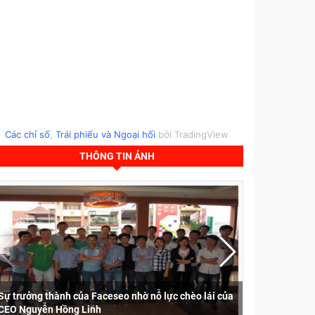
Các chỉ số
,
Trái phiếu
và
Ngoại hối
bởi TradingView
THÔNG TIN ẢNH
Nghệ nhân L
Sự trưởng thành của Faceseo nhờ nỗ lực chèo lái của
Hội Cây cảnh
CEO Nguyễn Hồng Linh
cảnh đến hơi