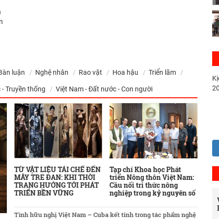
n
n
Bàn luận
Nghệ nhân
Rao vặt
Hoa hậu
Triển lãm
Kị
2
 - Truyền thống
Việt Nam - Đất nước - Con người
TỪ VẬT LIỆU TÁI CHẾ ĐẾN
Tạp chí Khoa học Phát
MÂY TRE ĐAN: KHI THỜI
triển Nông thôn Việt Nam:
TRANG HƯỚNG TỚI PHÁT
Cầu nối tri thức nông
TRIỂN BỀN VỮNG
nghiệp trong kỷ nguyên số
Tình hữu nghị Việt Nam – Cuba kết tinh trong tác phẩm nghệ