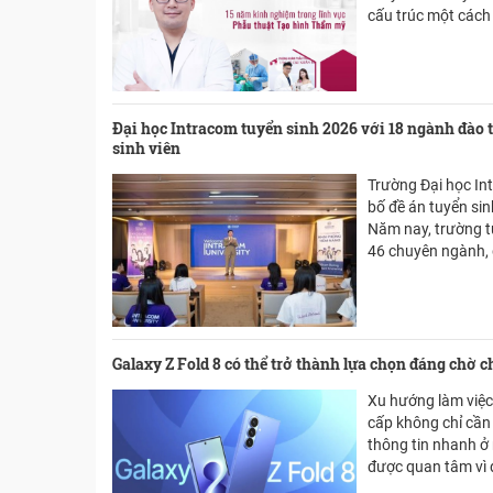
cấu trúc một cách
BS CKI Nguyễn Xuâ
trong những bác s
mũi cấu trúc, đặc b
phương pháp này c
nay.
Đại học Intracom tuyển sinh 2026 với 18 ngành đào 
sinh viên
Trường Đại học In
bố đề án tuyển si
Năm nay, trường t
46 chuyên ngành, đ
sách về học phí, h
hỗ trợ người học.
Galaxy Z Fold 8 có thể trở thành lựa chọn đáng chờ c
Xu hướng làm việc
cấp không chỉ cần
thông tin nhanh ở
được quan tâm vì 
hình lớn, khả năng