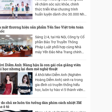
trong thời đại số.
về chăm sóc sức khỏe, chính
thức triển khai chương trình
huấn luyện dành cho 30.000 Nhà
phân phối về Chương trình Buổi
sáng Dinh dưỡng. Đây là một
 mắt thương hiệu sản phẩm Yến Sao Việt trên toàn
sáng kiến quan trọng nhằm nâng
uốc
cao nhận thức và thúc đẩy thói
Sáng 2/4, tại Hà Nội, Công ty Cổ
quen ăn sáng khoa học cho
phần Bảo Trợ Truyền Thông
người Việt, với sự phối hợp chặt
Pháp Luật phối hợp cùng Nhà
chẽ giữa Amway Việt Nam và
máy Yến Đảo Nha Trang chính
Viện Dinh dưỡng Quốc gia.
thức giới thiệu sản phẩm Yến Sao
Việt - thương hiệu yến sào cao
vi Diễm Anh: Nàng hậu là con gái của giảng viên
cấp, mang đến giá trị dinh dưỡng
i học nhưng lại đam mê nghệ thuật
vượt trội cho người tiêu dùng.
Á khôi Mivi Diễm Anh (Nghiêm
Hoàng Diễm Anh) sinh ra trong
gia đình có truyền thống hiếu
học, luôn tự hào vì 5 thành viên
trong gia đình theo nghề giáo
nhưng cô lại chọn con đường
 do chủ xe luôn tin tưởng dán phim cách nhiệt 3M
theo đuổi nghệ thuật.
o ô tô