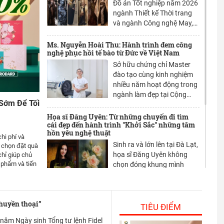
Đồ án Tốt nghiệp năm 2026
ngành Thiết kế Thời trang
và ngành Công nghệ May,
Khoa Mỹ thuật Ứng dụng,
Trường Đại học Sư phạm
Ms. Nguyễn Hoài Thu: Hành trình đem công
nghệ phục hồi tế bào từ Đức về Việt Nam
Nghệ thuật Trung ương tiếp
tục ghi nhận nhiều ý tưởng
Sở hữu chứng chỉ Master
sáng tạo gắn với xu hướng
đào tạo cùng kinh nghiệm
phát triển bền vững.
nhiều năm hoạt động trong
ngành làm đẹp tại Cộng
Sớm Để Tối
hòa Liên bang Đức, Ms.
Nguyễn Hoài Thu là một
Họa sĩ Đăng Uyên: Từ những chuyến đi tìm
cái đẹp đến hành trình "Khởi Sắc" những tâm
trong những chuyên gia
hồn yêu nghệ thuật
tiên phong theo đuổi xu
hi phí và
Sinh ra và lớn lên tại Đà Lạt,
hướng thẩm mỹ sinh học
a chọn đặt quà
họa sĩ Đăng Uyên không
bền vững. Bằng những trải
hỉ giúp chủ
phẩm và tiến
chọn đóng khung mình
nghiệm thực chiến của
trong những khuôn mẫu
mình, Ms. Thu đã kết nối và
quen thuộc của hội họa. Với
đưa giải pháp phục hồi da
cô, nghệ thuật là hành trình
từ gốc tế bào về Việt Nam
Amway Việt Nam hai năm liên tiếp đứng top
 huyền thoại”
nơi làm việc xuất sắc hàng đầu Việt Nam 2026
không ngừng khám phá,
thông qua German Stars
TIÊU ĐIỂM
cảm nhận và lưu giữ vẻ đẹp
Group (GSG), mở ra hướng
TP.HCM, ngày 26/05/2026 -
năm Ngày sinh Tổng tư lệnh Fidel