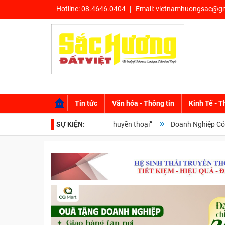
Hotline:
08.4646.0404
Email:
vietnamhuongsac@gm
Tin tức
Văn hóa - Thông tin
Kinh Tế - T
 Castro Ruz: Từ tuổi thơ đến huyền thoại”
SỰ KIỆN:
Doanh Nghiệp Có Xu Hướ