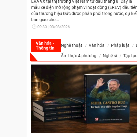
ERA 9X tại thị trường Việt Nam từ đầu tháng 8. Đây là
mẫu xe điện mở rộng phạm vi hoạt động (EREV) đầu tiê
của thương hiệu Đức được phân phối trong nước, dự kiế
bàn giao cho...
09:30
03/08/2026
Văn hóa -
Nghệ thuật
Văn hóa
Pháp luật
Thông tin
Ẩm thực 4 phương
Nghệ sĩ
Tập tục