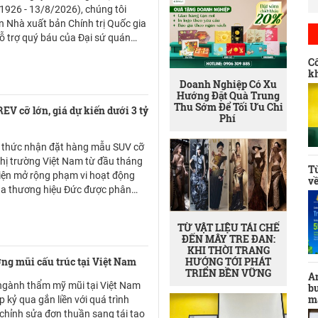
của cuộc sống bằng những
đi mới cho các clinic và viện
Amway Việt Nam tự hào
1926 - 13/8/2026), chúng tôi
rung động chân thành
thẩm mỹ trong nước.
năm thứ hai liên tiếp được
 Nhà xuất bản Chính trị Quốc gia
nhất. Từ tình yêu dành cho
vinh danh trong Bảng xếp
hỗ trợ quý báu của Đại sứ quán
hội họa, nữ họa sĩ trẻ đã
hạng Best Workplaces in
đã giới thiệu tới công chúng nhiều
sáng lập Art House Dalat để
Vietnam™ 2026 (Nơi làm
Cô
, trong đó có cuốn: “Fidel Castro
kết nối cộng đồng sáng tạo
kh
việc xuất sắc hàng đầu Việt
ến huyền thoại” của tác giả Vương
Doanh Nghiệp Có Xu
tại phố núi.
Nam 2026) ở Hạng mục
Hướng Đặt Quà Trung
doanh nghiệp vừa. Trong
Thu Sớm Để Tối Ưu Chi
V cỡ lớn, giá dự kiến dưới 3 tỷ
đó, Amway Việt Nam vinh
Phí
dự lọt top 5 tại bảng xếp
hạng năm nay. Đây là bảng
 thức nhận đặt hàng mẫu SUV cỡ
xếp hạng uy tín do Great
 thị trường Việt Nam từ đầu tháng
Từ
Place To Work® – cơ quan
điện mở rộng phạm vi hoạt động
về
toàn cầu về văn hóa nơi làm
ủa thương hiệu Đức được phân
việc công bố.
dự kiến bàn giao cho khách hàng
với giá bán dưới 3 tỷ đồng.
TỪ VẬT LIỆU TÁI CHẾ
ĐẾN MÂY TRE ĐAN:
KHI THỜI TRANG
HƯỚNG TỚI PHÁT
ng mũi cấu trúc tại Việt Nam
TRIỂN BỀN VỮNG
Am
 ngành thẩm mỹ mũi tại Việt Nam
b
m
 kỷ qua gắn liền với quá trình
 chỉnh sửa đơn thuần sang tái tạo