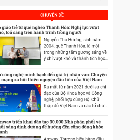
Làng hoa Tây Tựu điêu đứng
vì dịch COVID-19: Hoa ly đầy
CHUYÊN ĐỀ
vườn không ai cắt, hoa cúc
 giáo trẻ từ quê nghèo Thanh Hóa: Nghị lực vượt
nhổ bỏ vứt ven đường
ó, toả sáng trên hành trình trồng người
BÀ TRƯƠNG THỊ MAI - ỦY
Nguyễn Thu Hương, sinh năm
2004, quê Thanh Hóa, là một
VIÊN BỘ CHÍNH TRỊ, BÍ THƯ
trong những tấm gương sáng về
TƯ ĐẢNG, TRƯỞNG BAN DÂN
ý chí vượt khó và thành tích học
VẬN TW PHÁT BIỂU TẠI ĐẠI
tập xuất sắc của thế hệ trẻ Việt
HỘI VI HỘI SVC VIỆT NAM
Nam. Lớn lên trong gia đình nông
 công nghệ minh bạch đến giá trị nhân văn: Chuyện
thôn nghèo khó, bố mẹ sức khỏe
 mạng xã hội thiện nguyện đầu tiên của Việt Nam
yếu thường xuyên ốm đau, hai
Ra mắt từ năm 2021 dưới sự chỉ
em nhỏ còn đang tuổi ăn học,
đạo của Bộ Khoa học và Công
Hương từ sớm đã quen với việc
nghệ, phối hợp cùng Hội Chữ
chia sẻ gánh nặng kinh tế. Khi
thập đỏ Việt Nam và các tổ chức
bước chân vào giảng đường đại
chính trị xã hội, Nền tảng Thiện
học tại Hà Nội, cô phải tự lo liệu
nguyện do Ngân hàng TMCP
mọi thứ: học phí, sinh hoạt, ăn ở
way triển khai đào tạo 30.000 Nhà phân phối về
Quân đội (MB) phát triển đã mở
uổi sáng dinh dưỡng để hướng đến cộng đồng khỏe
và hỗ trợ gia đình ở quê.
ra một hướng đi mới cho hoạt
ạnh
động thiện nguyện cộng đồng
Amway, Thương hiệu hàng đầu