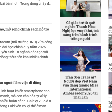
 bài bản hơn. Trong dòng chảy đó,
n Hiếu được biết đến là một
ĩ chủ động tiếp cận sớm xu hướng
iệt từ giai đoạn 2014 - 2015, khi
Cô giáo trẻ từ quê
hưa phổ biến rộng rãi như hiện
nghèo Thanh Hóa:
Ra
tạo, mở rộng chính sách hỗ trợ
Nghị lực vượt khó, toả
q
sáng trên hành trình
trồng người
tracom (mã trường: INU) vừa công
nh đại học chính quy năm 2026.
uyển sinh 18 ngành đào tạo với
ồng thời triển khai nhiều chính
ọc bổng và kết nối việc làm nhằm
Mi
đạ
Trần Son Trà là ai?
Người đẹp Việt Nam
ho người làm việc di động
vừa đăng quang Miss
International
 linh hoạt khiến smartphone cao
Ambassador 2026 tại
 mạnh, mà còn cần hỗ trợ xử lý
Thái Lan
 nhiều hoàn cảnh. Galaxy Z Fold 8
Lý
dòng Fold vốn có lợi thế ở màn
ch
 chia cửa sổ và trải nghiệm gần