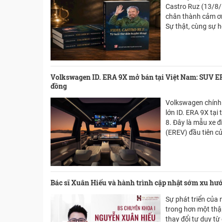
Castro Ruz (13/8/
chân thành cảm ơn
Sự thật, cùng sự 
Cuba tại Việt Nam 
ấn phẩm chuyên đề
Ruz: Từ tuổi thơ đ
Xuân Nguyên.
Volkswagen ID. ERA 9X mở bán tại Việt Nam: SUV ERE
đồng
Volkswagen chính
lớn ID. ERA 9X tại
8. Đây là mẫu xe 
(EREV) đầu tiên c
phối trong nước, 
vào cuối tháng 10 
Bác sĩ Xuân Hiếu và hành trình cập nhật sớm xu hướ
Sự phát triển của
trong hơn một thập
thay đổi tư duy từ