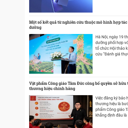
tablet khi mở ra. N
mềm, pin và độ bề
với nhóm người dùn
động gọn hơn lapt
Một số kết quả từ nghiên cứu thuộc mô hình hợp tác 
dưỡng
Hà Nội, ngày 19 t
dưỡng phối hợp với
tổ chức Hội thảo 
cứu “Đánh giá thự
thực phẩm ở người
vùng thành thị và 
của Việt Nam năm
Vật phẩm Công giáo Tâm Đức công bố quyền sở hữu tr
thương hiệu chính hãng
Việc đăng ký bảo h
thương hiệu là bướ
phẩm Công giáo T
khẳng định đâu là
trường nhiều hàng