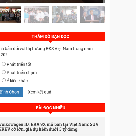
THĂM DÒ BẠN ĐỌC
ch bản đối với thị trường BĐS Việt Nam trong năm
020?
Phát triển tốt
Phát triển chậm
Ý kiến khác
Bình Chọn
Xem kết quả
BÀI ĐỌC NHIỀU
Volkswagen ID. ERA 9X mở bán tại Việt Nam: SUV
EREV cỡ lớn, giá dự kiến dưới 3 tỷ đồng