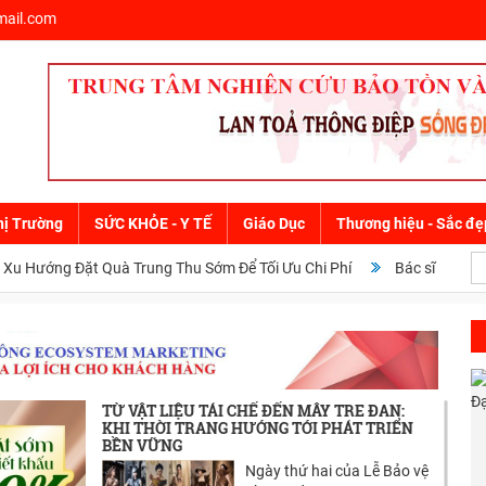
ail.com
hị Trường
SỨC KHỎE - Y TẾ
Giáo Dục
Thương hiệu - Sắc đẹ
ng Đặt Quà Trung Thu Sớm Để Tối Ưu Chi Phí
Bác sĩ Xuân Hiếu và 
TỪ VẬT LIỆU TÁI CHẾ ĐẾN MÂY TRE ĐAN:
KHI THỜI TRANG HƯỚNG TỚI PHÁT TRIỂN
BỀN VỮNG
Ngày thứ hai của Lễ Bảo vệ