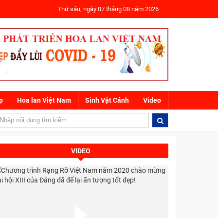
Thứ sáu, ngày 07 tháng 08 năm 2026
p
Hoa lan Việt Nam
Sinh Vật Cảnh
Video
hành trình cập nhật sớm xu hướng mũi cấu trúc tại Việt Nam
Đại học
VIDEO