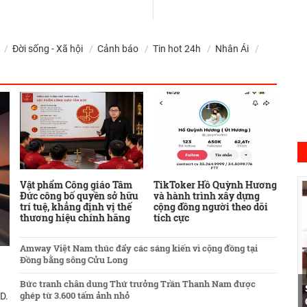
h
Đời sống - Xã hội
Cảnh báo
Tin hot 24h
Nhân Ái
Vật phẩm Công giáo Tâm
TikToker Hồ Quỳnh Hương
Đức công bố quyền sở hữu
và hành trình xây dựng
trí tuệ, khẳng định vị thế
cộng đồng người theo dõi
thương hiệu chính hãng
tích cực
Amway Việt Nam thúc đẩy các sáng kiến vì cộng đồng tại
Đồng bằng sông Cửu Long
Bức tranh chân dung Thứ trưởng Trần Thanh Nam được
ghép từ 3.600 tấm ảnh nhỏ
D.