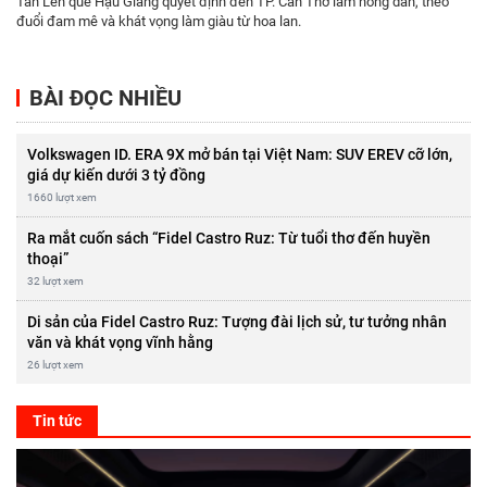
Tấn Lên quê Hậu Giang quyết định đến TP. Cần Thơ làm nông dân, theo
đuổi đam mê và khát vọng làm giàu từ hoa lan.
BÀI ĐỌC NHIỀU
Volkswagen ID. ERA 9X mở bán tại Việt Nam: SUV EREV cỡ lớn,
giá dự kiến dưới 3 tỷ đồng
1660 lượt xem
Ra mắt cuốn sách “Fidel Castro Ruz: Từ tuổi thơ đến huyền
thoại”
32 lượt xem
Di sản của Fidel Castro Ruz: Tượng đài lịch sử, tư tưởng nhân
văn và khát vọng vĩnh hằng
26 lượt xem
Tin tức