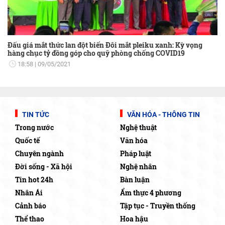
Đấu giá mắt thức lan đột biến Đôi mắt pleiku xanh: Kỳ vọng
hàng chục tỷ đồng góp cho quỹ phòng chống COVID19
18:58
09/05/2021
TIN TỨC
VĂN HÓA - THÔNG TIN
Trong nước
Nghệ thuật
Quốc tế
Văn hóa
Chuyên ngành
Pháp luật
Đời sống - Xã hội
Nghệ nhân
Tin hot 24h
Bàn luận
Nhân Ái
Ẩm thực 4 phương
Cảnh báo
Tập tục - Truyền thống
Thể thao
Hoa hậu