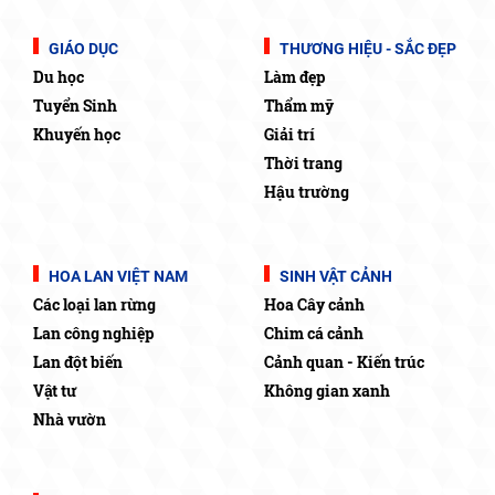
GIÁO DỤC
THƯƠNG HIỆU - SẮC ĐẸP
Du học
Làm đẹp
Tuyển Sinh
Thẩm mỹ
Khuyến học
Giải trí
Thời trang
Hậu trường
HOA LAN VIỆT NAM
SINH VẬT CẢNH
Các loại lan rừng
Hoa Cây cảnh
Lan công nghiệp
Chim cá cảnh
Lan đột biến
Cảnh quan - Kiến trúc
Vật tư
Không gian xanh
Nhà vườn