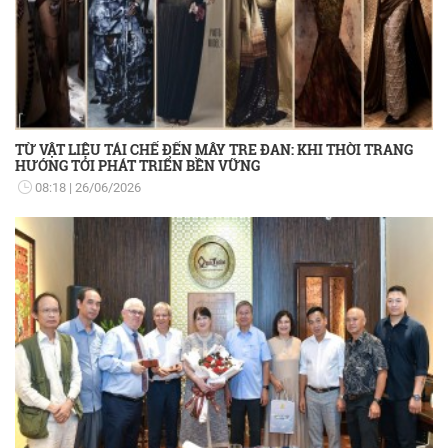
TỪ VẬT LIỆU TÁI CHẾ ĐẾN MÂY TRE ĐAN: KHI THỜI TRANG
HƯỚNG TỚI PHÁT TRIỂN BỀN VỮNG
08:18
26/06/2026