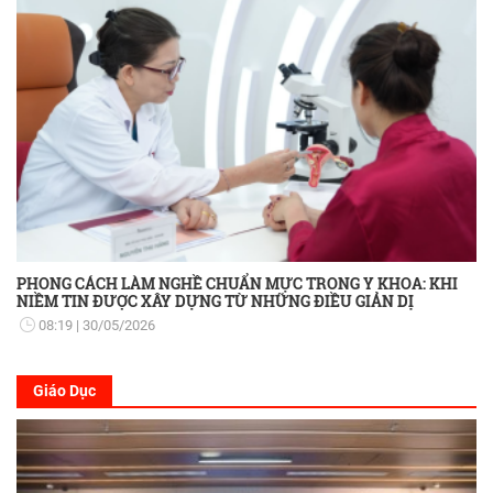
PHONG CÁCH LÀM NGHỀ CHUẨN MỰC TRONG Y KHOA: KHI
NIỀM TIN ĐƯỢC XÂY DỰNG TỪ NHỮNG ĐIỀU GIẢN DỊ
08:19
30/05/2026
Giáo Dục