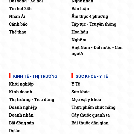
Đời sống - Xã hội
Nghệ nhân
Tin hot 24h
Bàn luận
Nhân Ái
Ẩm thực 4 phương
Cảnh báo
Tập tục - Truyền thống
Thể thao
Hoa hậu
Nghệ sĩ
Việt Nam - Đất nước - Con
người
KINH TẾ - THỊ TRƯỜNG
SỨC KHỎE - Y TẾ
Khởi nghiệp
Y Tế
Kinh doanh
Sức khỏe
Thị trường - Tiêu dùng
Mẹo vặt y khoa
Doanh nghiệp
Thực phẩm chức năng
Doanh nhân
Cây thuốc quanh ta
Bất động sản
Bài thuốc dân gian
Dự án