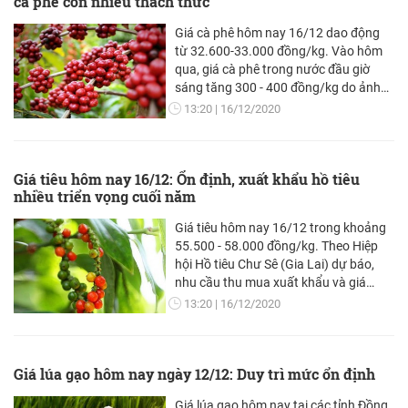
cà phê còn nhiều thách thức
Giá cà phê hôm nay 16/12 dao động
từ 32.600-33.000 đồng/kg. Vào hôm
qua, giá cà phê trong nước đầu giờ
sáng tăng 300 - 400 đồng/kg do ảnh
hưởng của thị trường thế giới. Càng về
13:20
16/12/2020
chiều giá càng giảm. Hôm nay, giá cà
phê thế giới đang đi ngang. Thị trường
thế giới cũng diễn biến bất thường.
Giá tiêu hôm nay 16/12: Ổn định, xuất khẩu hồ tiêu
nhiều triển vọng cuối năm
Giá tiêu hôm nay 16/12 trong khoảng
55.500 - 58.000 đồng/kg. Theo Hiệp
hội Hồ tiêu Chư Sê (Gia Lai) dự báo,
nhu cầu thu mua xuất khẩu và giá
xuất khẩu tăng, sẽ có thêm những tác
13:20
16/12/2020
động tích cực tới giá tiêu trong nước.
Trên cơ sở đó, trong thời gian tới nhiều
khả năng giá tiêu sẽ lên ở mức khoảng
Giá lúa gạo hôm nay ngày 12/12: Duy trì mức ổn định
70.000 đồng/kg
Giá lúa gạo hôm nay tại các tỉnh Đồng