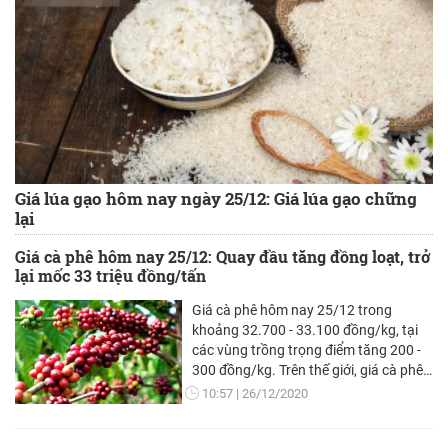
Giá lúa gạo hôm nay ngày 25/12: Giá lúa gạo chững
lại
Giá cà phê hôm nay 25/12: Quay đầu tăng đồng loạt, trở
lại mốc 33 triệu đồng/tấn
Giá cà phê hôm nay 25/12 trong
khoảng 32.700 - 33.100 đồng/kg, tại
các vùng trồng trọng điểm tăng 200 -
300 đồng/kg. Trên thế giới, giá cà phê
cả 2 sàn tăng trước kỳ nghỉ lễ Giáng
10:57
26/12/2020
sinh.