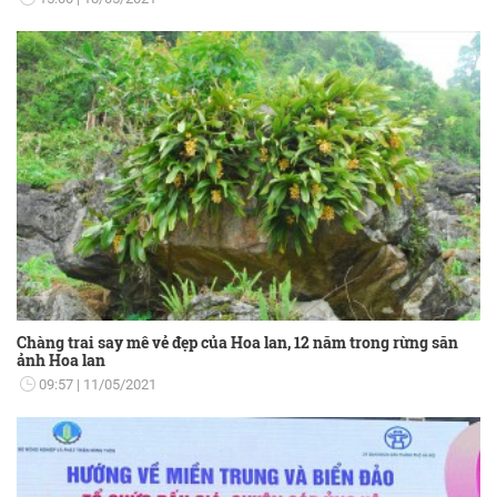
Chàng trai say mê vẻ đẹp của Hoa lan, 12 năm trong rừng săn
ảnh Hoa lan
09:57
11/05/2021