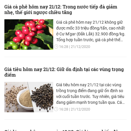
Giá cà phê hôm nay 21/12: Trong nước tiếp đà giảm
nhẹ, thế giới ngược chiều tăng
Giá cà phê hôm nay 21/12 không giữ
được mốc 33 triệu đồng/tấn, cao nhất
ở Cư M'gar (Đắk Lắk) 32.900 đồng/kg.
Tổng hợp tuần trước, giá cà phê thế
giới vẫn tăng dù chịu nhiều áp lực,
16:28
21/12/2020
nhất là trông chờ gói kích cầu 900 tỷ
USD của chính phủ Mỹ.
Giá tiêu hôm nay 21/12: Giữ ổn định tại các vùng trọng
điểm
Giá tiêu hôm nay 21/12 tại các vùng
trồng trọng điểm đang giữ ổn định so
với cuối tuần trước. Tuy nhiên, giá tiêu
đang giảm mạnh trong tuần qua. Các
chuyên gia dự báo, vẫn có những nhận
16:28
21/12/2020
định lạc quan về thị trường trong thời
gian tới.