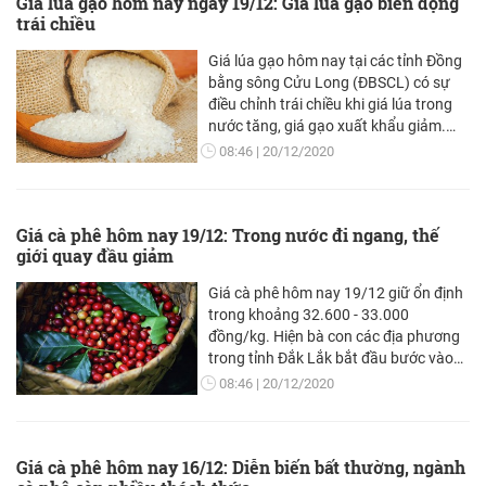
Giá lúa gạo hôm nay ngày 19/12: Giá lúa gạo biến động
trái chiều
Giá lúa gạo hôm nay tại các tỉnh Đồng
bằng sông Cửu Long (ĐBSCL) có sự
điều chỉnh trái chiều khi giá lúa trong
nước tăng, giá gạo xuất khẩu giảm.
Thị trường giao dịch ổn định.
08:46
20/12/2020
Giá cà phê hôm nay 19/12: Trong nước đi ngang, thế
giới quay đầu giảm
Giá cà phê hôm nay 19/12 giữ ổn định
trong khoảng 32.600 - 33.000
đồng/kg. Hiện bà con các địa phương
trong tỉnh Đắk Lắk bắt đầu bước vào
thu hoạch rộ. So với niên vụ trước thì
08:46
20/12/2020
niên vụ cà phê 2020 - 2021 thu hoạch
muộn hơn vì đây là năm nhuận.
Giá cà phê hôm nay 16/12: Diễn biến bất thường, ngành