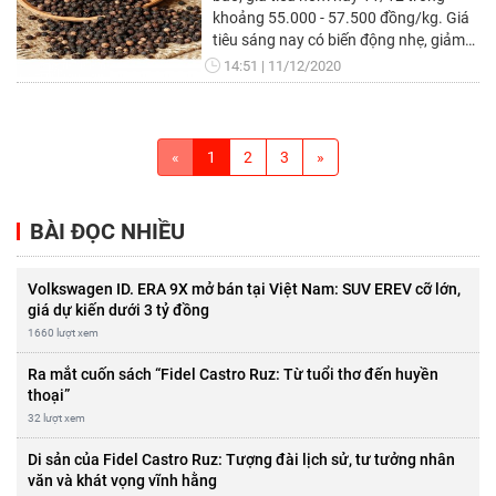
khoảng 55.000 - 57.500 đồng/kg. Giá
tiêu sáng nay có biến động nhẹ, giảm
500 đồng/kg tại Đồng Nai. Các vùng
14:51
11/12/2020
khác giữ ổn định
«
1
2
3
»
BÀI ĐỌC NHIỀU
Volkswagen ID. ERA 9X mở bán tại Việt Nam: SUV EREV cỡ lớn,
giá dự kiến dưới 3 tỷ đồng
1660 lượt xem
Ra mắt cuốn sách “Fidel Castro Ruz: Từ tuổi thơ đến huyền
thoại”
32 lượt xem
Di sản của Fidel Castro Ruz: Tượng đài lịch sử, tư tưởng nhân
văn và khát vọng vĩnh hằng