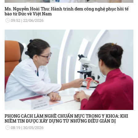
Ms. Nguyễn Hoài Thu: Hành trình đem công nghệ phục hồi tế
bào từ Đức về Việt Nam
09:52
22/06/2026
PHONG CÁCH LÀM NGHỀ CHUẨN MỰC TRONG Y KHOA: KHI
NIỀM TIN ĐƯỢC XÂY DỰNG TỪ NHỮNG ĐIỀU GIẢN DỊ
08:19
30/05/2026