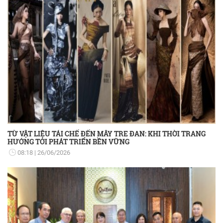
TỪ VẬT LIỆU TÁI CHẾ ĐẾN MÂY TRE ĐAN: KHI THỜI TRANG
HƯỚNG TỚI PHÁT TRIỂN BỀN VỮNG
08:18
26/06/2026