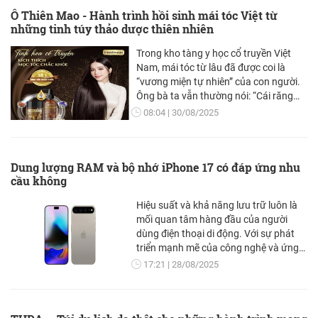
khỏe toàn diện hơn. Không chỉ ghi lại
Ô Thiên Mao - Hành trình hồi sinh mái tóc Việt từ
dữ liệu, iPhone 17 còn phân tích, dự
những tinh túy thảo dược thiên nhiên
đoán và đưa ra gợi ý cá nhân hóa nhờ
Apple Intelligence.
Trong kho tàng y học cổ truyền Việt
Nam, mái tóc từ lâu đã được coi là
“vương miện tự nhiên” của con người.
Ông bà ta vẫn thường nói: “Cái răng
cái tóc là vóc con người”. Thế nhưng,
08:04
30/08/2025
nhịp sống hiện đại với căng thẳng, áp
lực, thói quen thức khuya, ăn uống
thiếu cân bằng… đã khiến tình trạng
Dung lượng RAM và bộ nhớ iPhone 17 có đáp ứng nhu
rụng tóc, tóc bạc sớm, hói đầu ngày
cầu không
càng phổ biến, không chỉ ở phụ nữ sau
sinh, phụ nữ ngoài 30 mà cả nam giới
Hiệu suất và khả năng lưu trữ luôn là
độ tuổi trung niên.
mối quan tâm hàng đầu của người
dùng điện thoại di động. Với sự phát
triển mạnh mẽ của công nghệ và ứng
dụng, các dòng smartphone cần nhiều
17:21
28/08/2025
RAM hơn, bộ nhớ lớn hơn để đảm bảo
mượt mà và tiện lợi. Apple đã phản hồi
xu hướng này bằng việc nâng cấp