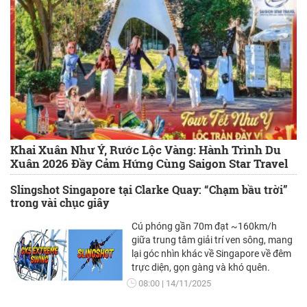
Khai Xuân Như Ý, Rước Lộc Vàng: Hành Trình Du
Xuân 2026 Đầy Cảm Hứng Cùng Saigon Star Travel
Slingshot Singapore tại Clarke Quay: “Chạm bầu trời”
trong vài chục giây
Cú phóng gần 70m đạt ~160km/h
giữa trung tâm giải trí ven sông, mang
lại góc nhìn khác về Singapore về đêm
trực diện, gọn gàng và khó quên.
08:00
14/11/2025