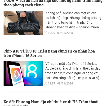
TUDA – Túi du lịch da thật cho những hành trình mang
RAM và bộ nhớ trên iPhone 17. Nhưng
theo phong cách riêng
liệu nâng cấp đó có đủ để đáp ứng nhu
cầu ngày nay? Hãy cùng phân tích chi
Không phải ai cũng cần một chiếc túi
tiết trong bài viết sau.
du lịch thật đẹp. Nhưng những ai từng
trân trọng từng hành trình, từng
khoảnh khắc xê dịch – họ luôn muốn
bên mình một người bạn đồng hành đủ
10:09
09/08/2025
tinh tế, bền bỉ và mang dấu ấn riêng.
Chip A18 và iOS 18: Hiệu năng cùng sự cá nhân hóa
trên iPhone 16 Series
Với sự ra mắt của iPhone 16 Series,
Apple đã khẳng định lại vị thế dẫn đầu
trong lĩnh vực công nghệ di động với
hai điểm sáng nổi bật: chip A18 và hệ
điều hành iOS 18. Sự kết hợp của
12:37
08/11/2024
những công nghệ này không chỉ cải
thiện đáng kể về mặt hiệu năng mà
còn mang lại trải nghiệm người dùng
Xe đất Phương Nam địa chỉ thuê xe đi Hồ Tràm thoải
cá nhân hóa, giúp tối ưu hóa mọi khía