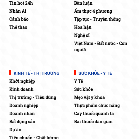
Tin hot 24h
Bàn luận
Nhân Ái
Ẩm thực 4 phương
Cảnh báo
Tập tục - Truyền thống
Thể thao
Hoa hậu
Nghệ sĩ
Việt Nam - Đất nước - Con
người
KINH TẾ - THỊ TRƯỜNG
SỨC KHỎE - Y TẾ
Khởi nghiệp
Y Tế
Kinh doanh
Sức khỏe
Thị trường - Tiêu dùng
Mẹo vặt y khoa
Doanh nghiệp
Thực phẩm chức năng
Doanh nhân
Cây thuốc quanh ta
Bất động sản
Bài thuốc dân gian
Dự án
Tiêu chuẩn - Chất lượng