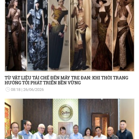
TỪ VẬT LIỆU TÁI CHẾ ĐẾN MÂY TRE ĐAN: KHI THỜI TRANG
HƯỚNG TỚI PHÁT TRIỂN BỀN VỮNG
08:18
26/06/2026