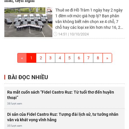
mái, tiện nghi
cạnh sử dụng từ tốc độ xử lý, tính năng
chụp ảnh, đến quản lý thời gian và bảo
Thuê xe đi Hồ Tràm 1 ngày hay 2 ngày
mật.
1 đêm với mức giá hợp lý? Bạn phân
vân không biết nên chọn xe 4 chỗ, 7
chỗ hay các loại xe lớn hơn như 16, 29,
hoặc 45 chỗ? Bạn thắc mắc giá thuê
14:51
10/10/2024
xe du lịch TP. HCM đi Hồ Tràm là bao
nhiêu và đâu là địa chỉ uy tín? Đừng lo
lắng, Xe Đất Phương Nam sẽ mang
đến cho bạn giải pháp thuê xe du lịch
«
1
2
3
4
5
6
7
8
»
TP. HCM đi Hồ Tràm một cách hoàn
hảo.
BÀI ĐỌC NHIỀU
Ra mắt cuốn sách “Fidel Castro Ruz: Từ tuổi thơ đến huyền
thoại”
38 lượt xem
Di sản của Fidel Castro Ruz: Tượng đài lịch sử, tư tưởng nhân
văn và khát vọng vĩnh hằng
35 lượt xem