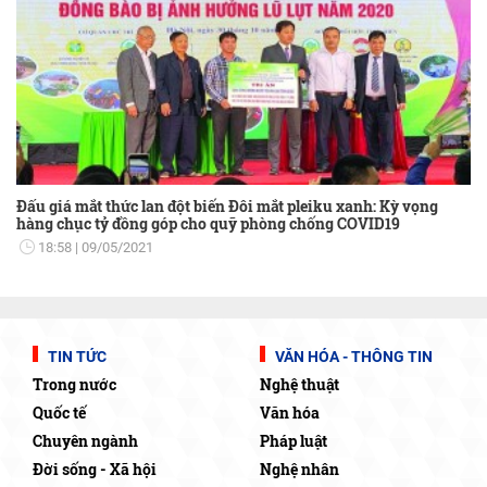
Đấu giá mắt thức lan đột biến Đôi mắt pleiku xanh: Kỳ vọng
hàng chục tỷ đồng góp cho quỹ phòng chống COVID19
18:58
09/05/2021
TIN TỨC
VĂN HÓA - THÔNG TIN
Trong nước
Nghệ thuật
Quốc tế
Văn hóa
Chuyên ngành
Pháp luật
Đời sống - Xã hội
Nghệ nhân