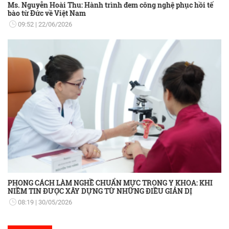
Ms. Nguyễn Hoài Thu: Hành trình đem công nghệ phục hồi tế
bào từ Đức về Việt Nam
09:52
22/06/2026
PHONG CÁCH LÀM NGHỀ CHUẨN MỰC TRONG Y KHOA: KHI
NIỀM TIN ĐƯỢC XÂY DỰNG TỪ NHỮNG ĐIỀU GIẢN DỊ
08:19
30/05/2026