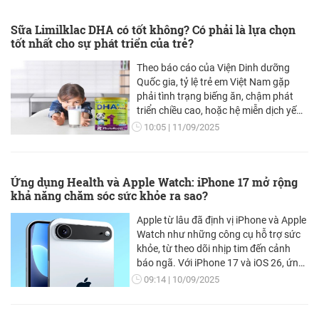
Nam Dược Cỏ Cây là một trong số ít
thương hiệu Việt đã chọn lối đi khác
Sữa Limilklac DHA có tốt không? Có phải là lựa chọn
biệt: kết hợp thảo dược truyền thống
tốt nhất cho sự phát triển của trẻ?
với tinh hoa khoa học hiện đại thế giới,
tạo nên giải pháp chăm sóc tóc tự
Theo báo cáo của Viện Dinh dưỡng
nhiên - an toàn - hiệu quả bền vững.
Quốc gia, tỷ lệ trẻ em Việt Nam gặp
phải tình trạng biếng ăn, chậm phát
triển chiều cao, hoặc hệ miễn dịch yếu
đang gia tăng, khiến nhiều cha mẹ lo
10:05
11/09/2025
lắng về tương lai sức khỏe và trí tuệ
của con. Giữa hàng loạt lựa chọn trên
thị trường, Limilklac DHA nổi bật như
Ứng dụng Health và Apple Watch: iPhone 17 mở rộng
một giải pháp dinh dưỡng toàn diện,
khả năng chăm sóc sức khỏe ra sao?
được thiết kế chuyên biệt cho trẻ từ 0-
18 tuổi.
Apple từ lâu đã định vị iPhone và Apple
Watch như những công cụ hỗ trợ sức
khỏe, từ theo dõi nhịp tim đến cảnh
báo ngã. Với iPhone 17 và iOS 26, ứng
dụng Health đã được nâng cấp mạnh
09:14
10/09/2025
mẽ, kết hợp với Apple Watch thế hệ mới
để mang lại khả năng chăm sóc sức