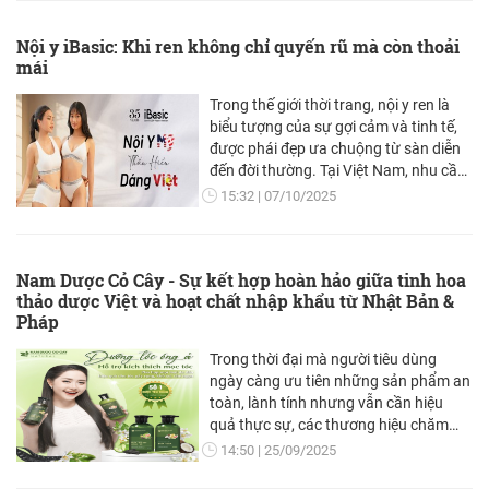
Nội y iBasic: Khi ren không chỉ quyến rũ mà còn thoải
mái
Trong thế giới thời trang, nội y ren là
biểu tượng của sự gợi cảm và tinh tế,
được phái đẹp ưa chuộng từ sàn diễn
đến đời thường. Tại Việt Nam, nhu cầu
nội y ren tăng cao đi kèm yêu cầu khắt
15:32
07/10/2025
khe về chất lượng và độ an toàn. Chính
vì vậy, iBasic đã trở thành một trong
những thương hiệu hàng đầu đáp ứng
Nam Dược Cỏ Cây - Sự kết hợp hoàn hảo giữa tinh hoa
các chuẩn mực này.
thảo dược Việt và hoạt chất nhập khẩu từ Nhật Bản &
Pháp
Trong thời đại mà người tiêu dùng
ngày càng ưu tiên những sản phẩm an
toàn, lành tính nhưng vẫn cần hiệu
quả thực sự, các thương hiệu chăm
sóc cá nhân phải không ngừng đổi mới
14:50
25/09/2025
để đáp ứng yêu cầu ngày một cao.