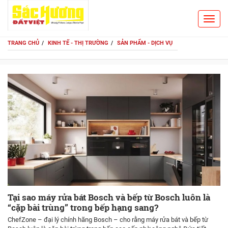
Toggl
Search
navig
TRANG CHỦ
KINH TẾ - THỊ TRƯỜNG
SẢN PHẨM - DỊCH VỤ
Tại sao máy rửa bát Bosch và bếp từ Bosch luôn là
“cặp bài trùng” trong bếp hạng sang?
ChefZone – đại lý chính hãng Bosch – cho rằng máy rửa bát và bếp từ