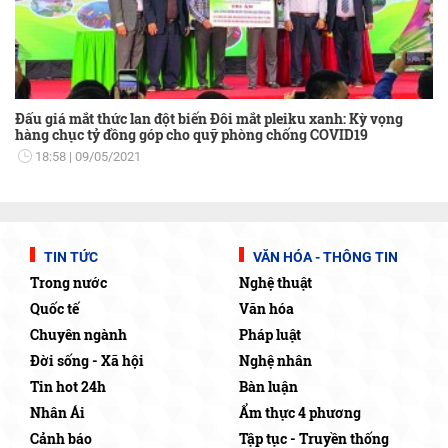
Đấu giá mắt thức lan đột biến Đôi mắt pleiku xanh: Kỳ vọng
hàng chục tỷ đồng góp cho quỹ phòng chống COVID19
18:58
09/05/2021
TIN TỨC
VĂN HÓA - THÔNG TIN
Trong nước
Nghệ thuật
Quốc tế
Văn hóa
Chuyên ngành
Pháp luật
Đời sống - Xã hội
Nghệ nhân
Tin hot 24h
Bàn luận
Nhân Ái
Ẩm thực 4 phương
Cảnh báo
Tập tục - Truyền thống