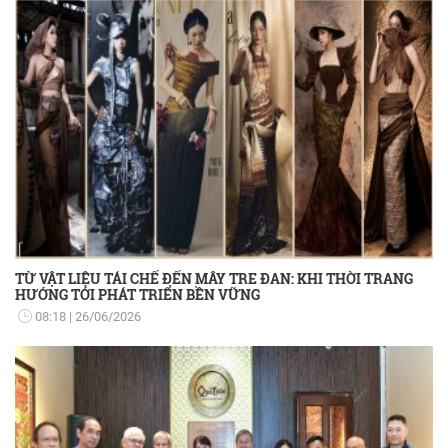
TỪ VẬT LIỆU TÁI CHẾ ĐẾN MÂY TRE ĐAN: KHI THỜI TRANG
HƯỚNG TỚI PHÁT TRIỂN BỀN VỮNG
08:18
26/06/2026