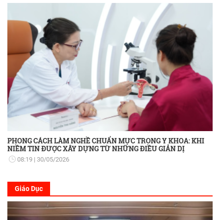
PHONG CÁCH LÀM NGHỀ CHUẨN MỰC TRONG Y KHOA: KHI
NIỀM TIN ĐƯỢC XÂY DỰNG TỪ NHỮNG ĐIỀU GIẢN DỊ
08:19
30/05/2026
Giáo Dục