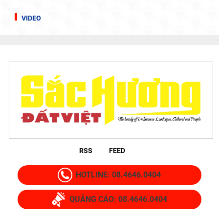
VIDEO
RSS
FEED
HOTLINE: 08.4646.0404
QUẢNG CÁO: 08.4646.0404