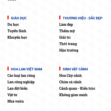
GIÁO DỤC
THƯƠNG HIỆU - SẮC ĐẸP
Du học
Làm đẹp
Tuyển Sinh
Thẩm mỹ
Khuyến học
Giải trí
Thời trang
Hậu trường
HOA LAN VIỆT NAM
SINH VẬT CẢNH
Các loại lan rừng
Hoa Cây cảnh
Lan công nghiệp
Chim cá cảnh
Lan đột biến
Cảnh quan - Kiến trúc
Vật tư
Không gian xanh
Nhà vườn