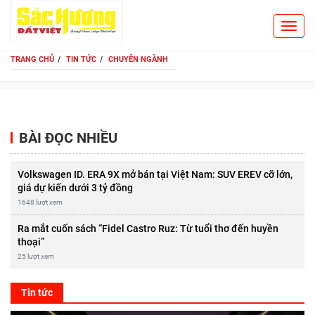
Toggl
Search
navig
TRANG CHỦ
TIN TỨC
CHUYÊN NGÀNH
BÀI ĐỌC NHIỀU
Volkswagen ID. ERA 9X mở bán tại Việt Nam: SUV EREV cỡ lớn,
giá dự kiến dưới 3 tỷ đồng
1648 lượt xem
Ra mắt cuốn sách “Fidel Castro Ruz: Từ tuổi thơ đến huyền
thoại”
25 lượt xem
Tin tức