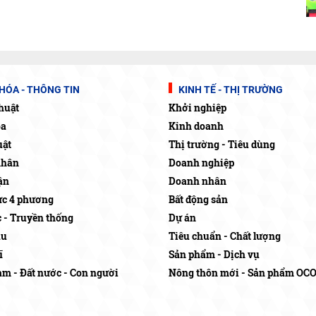
HÓA - THÔNG TIN
KINH TẾ - THỊ TRƯỜNG
huật
Khởi nghiệp
óa
Kinh doanh
uật
Thị trường - Tiêu dùng
nhân
Doanh nghiệp
ận
Doanh nhân
c 4 phương
Bất động sản
c - Truyền thống
Dự án
ậu
Tiêu chuẩn - Chất lượng
ĩ
Sản phẩm - Dịch vụ
am - Đất nước - Con người
Nông thôn mới - Sản phẩm OC