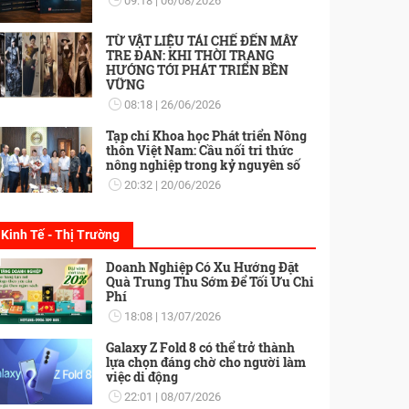
09:18
06/08/2026
TỪ VẬT LIỆU TÁI CHẾ ĐẾN MÂY
TRE ĐAN: KHI THỜI TRANG
HƯỚNG TỚI PHÁT TRIỂN BỀN
VỮNG
08:18
26/06/2026
Tạp chí Khoa học Phát triển Nông
thôn Việt Nam: Cầu nối tri thức
nông nghiệp trong kỷ nguyên số
20:32
20/06/2026
Kinh Tế - Thị Trường
Doanh Nghiệp Có Xu Hướng Đặt
Quà Trung Thu Sớm Để Tối Ưu Chi
Phí
18:08
13/07/2026
Galaxy Z Fold 8 có thể trở thành
lựa chọn đáng chờ cho người làm
việc di động
22:01
08/07/2026