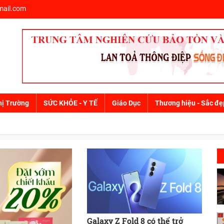
ail.com
hị Trường
SỨC KHỎE - Y TẾ
Giáo Dục
Thương hiệu - Sắc đẹ
DOANH NGHIỆP
DOANH NHÂN
BẤT ĐỘNG SẢN
DỰ ÁN
TIÊU CHUẨN - CHẤ
Galaxy Z Fold 8 có thể trở