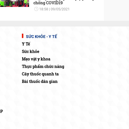
chống COVID19
18:58
09/05/2021
SỨC KHỎE - Y TẾ
Y Tế
Sức khỏe
Mẹo vặt y khoa
Thực phẩm chức năng
Cây thuốc quanh ta
Bài thuốc dân gian
OP