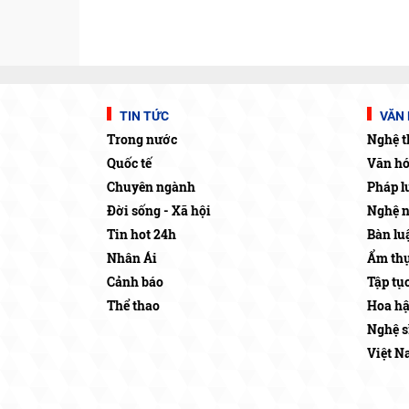
TIN TỨC
VĂN 
Trong nước
Nghệ t
Quốc tế
Văn h
Chuyên ngành
Pháp l
Đời sống - Xã hội
Nghệ 
Tin hot 24h
Bàn lu
Nhân Ái
Ẩm thự
Cảnh báo
Tập tụ
Thể thao
Hoa h
Nghệ s
Việt N