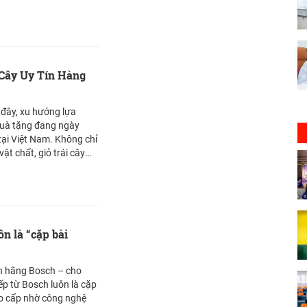
 Cây Uy Tín Hàng
đây, xu hướng lựa
 quà tặng đang ngày
tại Việt Nam. Không chỉ
ật chất, giỏ trái cây
c khỏe, sự tinh tế và
ng. Giữa hàng trăm
hị trường, Tam Fruit đã
thế là thương hiệu giỏ
ầu tại Hà Nội và TP.HCM.
n là “cặp bài
nh hãng Bosch – cho
ếp từ Bosch luôn là cặp
ao cấp nhờ công nghệ