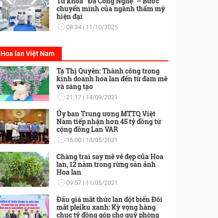
Từ khóa “Đa Công Nghệ” – Bước
chuyển mình của ngành thẩm mỹ
hiện đại
08:34
11/10/2025
Hoa lan Việt Nam
Tạ Thị Quyên: Thành công trong
kinh doanh hoa lan đến từ đam mê
và sáng tạo
21:17
14/09/2021
Ủy ban Trung ương MTTQ Việt
Nam tiếp nhận hơn 45 tỷ đồng từ
cộng đồng Lan VAR
15:00
18/05/2021
Chàng trai say mê vẻ đẹp của Hoa
lan, 12 năm trong rừng săn ảnh
Hoa lan
09:57
11/05/2021
Đấu giá mắt thức lan đột biến Đôi
mắt pleiku xanh: Kỳ vọng hàng
chục tỷ đồng góp cho quỹ phòng