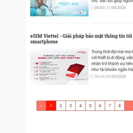
thủ" đắc lực giúp ngư
mọi kế hoạch chi tiêu.
08:00
11/04/2026
eSIM Viettel - Giải pháp bảo mật thông tin tố
smartphone
Trong thời đại mà mọi 
với thiết bị di động, vi
nhân trở thành ưu tiên
như tài khoản ngân hàn
lạc, danh tính số… đề
16:14
31/03/2026
qua số điện thoại. Chín
thức kết nối an toàn l
trọng đối với người dù
sử dụng eSIM Viettel đ
phù hợp bởi công ngh
«
1
2
3
4
5
6
7
8
...
bảo mật cao hơn nhiều 
truyền thống.