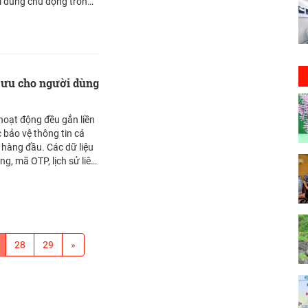
ời dùng chủ động trong
i ưu cho người dùng
hoạt động đều gắn liền
ệc bảo vệ thông tin cá
 hàng đầu. Các dữ liệu
g, mã OTP, lịch sử liên
u được xác thực thông
h vì vậy, lựa chọn hình
à điều có ý nghĩa quan
ng. Việc chuyển sang
ược xem là bước tiến
ệ này mang đến mức độ
28
29
»
so với SIM vật lý