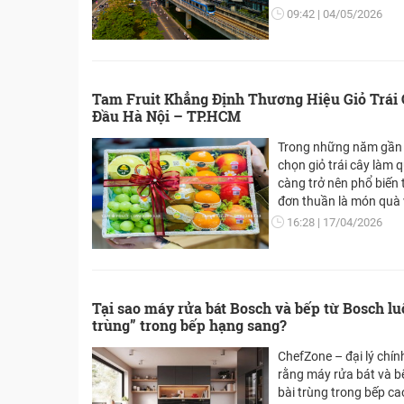
09:42
04/05/2026
Tam Fruit Khẳng Định Thương Hiệu Giỏ Trái
Đầu Hà Nội – TP.HCM
Trong những năm gần 
chọn giỏ trái cây làm
càng trở nên phổ biến 
đơn thuần là món quà v
còn mang ý nghĩa về sứ
16:28
17/04/2026
đẳng cấp của người tặ
đơn vị cung cấp trên t
và đang khẳng định vị 
trái cây uy tín hàng đ
Tại sao máy rửa bát Bosch và bếp từ Bosch luô
trùng” trong bếp hạng sang?
ChefZone – đại lý chí
rằng máy rửa bát và b
bài trùng trong bếp c