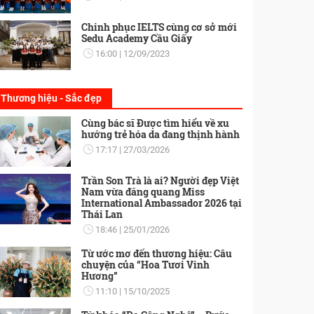
Chinh phục IELTS cùng cơ sở mới
Sedu Academy Cầu Giấy
16:00
12/09/2023
Thương hiệu - Sắc đẹp
Cùng bác sĩ Được tìm hiểu về xu
hướng trẻ hóa da đang thịnh hành
17:17
27/03/2026
Trần Son Trà là ai? Người đẹp Việt
Nam vừa đăng quang Miss
International Ambassador 2026 tại
Thái Lan
18:46
25/01/2026
Từ ước mơ đến thương hiệu: Câu
chuyện của “Hoa Tươi Vinh
Hương”
11:10
15/10/2025