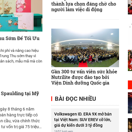
thành lựa chọn đáng chờ cho
người làm việc di động
hu Sớm Để Tối Ưu
hi phí và nâng cao hiệu
 Trung Thu sớm thay vì
ngân sách, mẫu mã mà còn
Gần 300 tư vấn viên sức khỏe
Nutrilite được đào tạo bởi
Viện Dinh dưỡng Quốc gia
 Spaulding tại Mỹ
BÀI ĐỌC NHIỀU
gày 8 tháng 6 năm
Volkswagen ID. ERA 9X mở bán
án hàng trực tiếp có
tại Việt Nam: SUV EREV cỡ lớn,
àn cầu, vừa chính thức
giá dự kiến dưới 3 tỷ đồng
ư vốn trị giá 75 triệu
1652 lượt xem