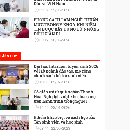
Đức về Việt Nam
09:52
22/06/2026
PHONG CÁCH LÀM NGHỀ CHUẨN
MỰC TRONG Y KHOA: KHI NIỀM
TIN ĐƯỢC XÂY DỰNG TỪ NHỮNG
ĐIỀU GIẢN DỊ
08:19
30/05/2026
Giáo Dục
Đại học Intracom tuyển sinh 2026
với 18 ngành đào tạo, mở rộng
chính sách hỗ trợ sinh viên
13:03
09/07/2026
Cô giáo trẻ từ quê nghèo Thanh
Hóa: Nghị lực vượt khó, toả sáng
trên hành trình trồng người
14:45
28/01/2026
5 điểm khác biệt về cách học của
Tân sinh viên và học sinh
08:44
22/09/2023