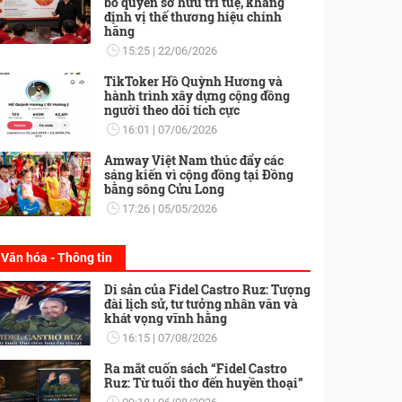
bố quyền sở hữu trí tuệ, khẳng
định vị thế thương hiệu chính
hãng
15:25
22/06/2026
TikToker Hồ Quỳnh Hương và
hành trình xây dựng cộng đồng
người theo dõi tích cực
16:01
07/06/2026
Amway Việt Nam thúc đẩy các
sáng kiến vì cộng đồng tại Đồng
bằng sông Cửu Long
17:26
05/05/2026
Văn hóa - Thông tin
Di sản của Fidel Castro Ruz: Tượng
đài lịch sử, tư tưởng nhân văn và
khát vọng vĩnh hằng
16:15
07/08/2026
Ra mắt cuốn sách “Fidel Castro
Ruz: Từ tuổi thơ đến huyền thoại”