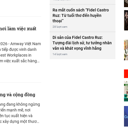
oàn cầu ở Ada,
huôn khổ đầu tư này,
Ra mắt cuốn sách “Fidel Castro
lding đã được tái định
Ruz: Từ tuổi thơ đến huyền
ệc đưa vào vận hành
thoại”
ên nén dạng rắn (solid
28 lượt xem
ơi làm việc xuất
át chất lượng hiện đại
g vào tháng 5 vừa qua.
Di sản của Fidel Castro Ruz:
Tượng đài lịch sử, tư tưởng nhân
2026 - Amway Việt Nam
văn và khát vọng vĩnh hằng
n tiếp được vinh danh
14 lượt xem
est Workplaces in
m việc xuất sắc hàng
 Hạng mục doanh
 Amway Việt Nam vinh
xếp hạng năm nay. Đây
n do Great Place To
cầu về văn hóa nơi làm
àng và cộng đồng
trang đang không ngừng
riển mạnh mẽ, nơi
n tục xuất hiện và
iệc xây dựng một thương
 dài chưa bao giờ là điều