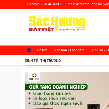
Hotline:
08.4646.0404
Email:
vietnamhuongsac@gm
Tin tức
Văn hóa - Thông tin
Kinh Tế - T
KINH TẾ - THỊ TRƯỜNG
KHỞI NGHIỆP
KINH DOANH
THỊ TRƯỜNG - TIÊU DÙNG
NÔNG THÔN MỚI - SẢN PHẨM OCOP