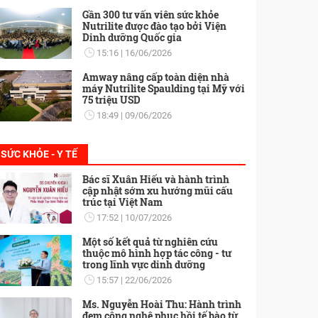
Gần 300 tư vấn viên sức khỏe
Nutrilite được đào tạo bởi Viện
Dinh dưỡng Quốc gia
15:16
16/06/2026
Amway nâng cấp toàn diện nhà
máy Nutrilite Spaulding tại Mỹ với
75 triệu USD
18:49
09/06/2026
SỨC KHỎE - Y TẾ
Bác sĩ Xuân Hiếu và hành trình
cập nhật sớm xu hướng mũi cấu
trúc tại Việt Nam
17:52
10/07/2026
Một số kết quả từ nghiên cứu
thuộc mô hình hợp tác công - tư
trong lĩnh vực dinh dưỡng
15:57
22/06/2026
Ms. Nguyễn Hoài Thu: Hành trình
đem công nghệ phục hồi tế bào từ