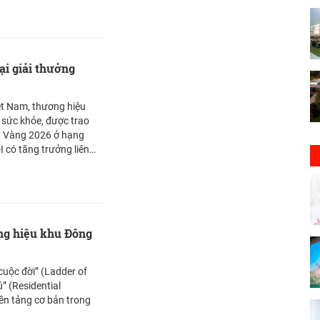
ại giải thưởng
t Nam, thương hiệu
sức khỏe, được trao
g Vàng 2026 ở hạng
 có tăng trưởng liên
 là lần thứ 10 Amway
h tại giải thưởng này.
àng hiệu khu Đông
cuộc đời” (Ladder of
ú” (Residential
nền tảng cơ bản trong