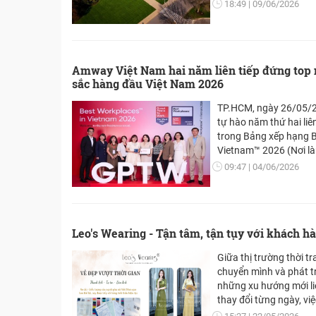
USD tại Trụ sở Chính t
18:49
09/06/2026
Michigan, Mỹ. Trong k
Nhà máy Nutrilite Spau
hình hoàn toàn, với vi
dây chuyền sản xuất vi
Amway Việt Nam hai năm liên tiếp đứng top n
dose) và phòng kiểm so
sắc hàng đầu Việt Nam 2026
chính thức khai trươn
TP.HCM, ngày 26/05/
tự hào năm thứ hai liê
trong Bảng xếp hạng B
Vietnam™ 2026 (Nơi là
đầu Việt Nam 2026) ở
09:47
04/06/2026
nghiệp vừa. Trong đó,
dự lọt top 5 tại bảng 
là bảng xếp hạng uy tí
Work® – cơ quan toàn 
Leo's Wearing - Tận tâm, tận tụy với khách h
việc công bố.
Giữa thị trường thời 
chuyển mình và phát t
những xu hướng mới liê
thay đổi từng ngày, v
hiệu có thể tồn tại lâu