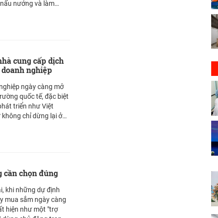
n nấu nướng và làm
cấp đa dạng sản phẩm
ính hãng.
nhà cung cấp dịch
g doanh nghiệp
 nghiệp ngày càng mở
trường quốc tế, đặc biệt
phát triển như Việt
 không chỉ dừng lại ở
 gồm quản lý, tuân thủ
iệu quả. Chính vì vậy,
g quản lý nhân sự thông
n nghiệp đang trở thành
úp doanh nghiệp tối ưu
ng cần chọn đúng
thiểu rủi ro.
i, khi những dự định
hay mua sắm ngày càng
ất hiện như một "trợ