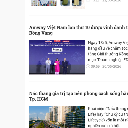
15:27
22/05/2026
dễ dàng.
Amway Việt Nam lần thứ 10 được vinh danh t
Rồng Vàng
Ngày 13/5, Amway Việ
hàng đầu về chăm sóc 
tặng Giải thưởng Rồn
mục “Doanh nghiệp FDI
tục và bền vững”. Đây
09:59
20/05/2026
Việt Nam được vinh dan
Nấc thang giá trị tạo nên phong cách sống h
Tp. HCM
Khái niệm “Nấc thang 
Life) hay “Chu kỳ cư tr
Lifecycle) vốn là một 
nghiên cứu xã hội.