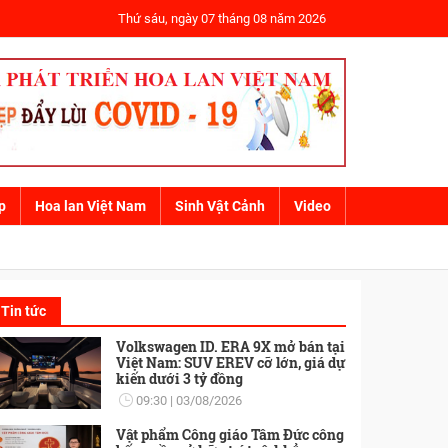
Thứ sáu, ngày 07 tháng 08 năm 2026
p
Hoa lan Việt Nam
Sinh Vật Cảnh
Video
T LƯỢNG
SẢN PHẨM - DỊCH VỤ
Tin tức
Volkswagen ID. ERA 9X mở bán tại
Việt Nam: SUV EREV cỡ lớn, giá dự
kiến dưới 3 tỷ đồng
09:30
03/08/2026
Vật phẩm Công giáo Tâm Đức công