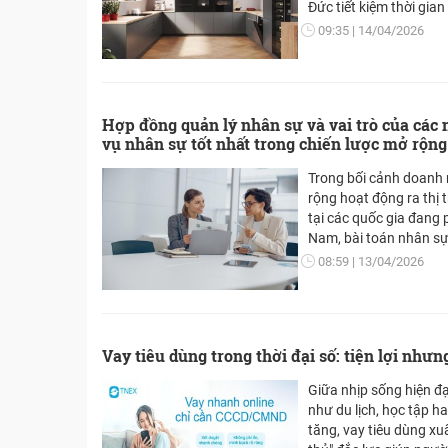
Đức tiết kiệm thời gia
sạch. ChefZone cung 
09:35
14/04/2026
Bosch và bảo hành ch
Hợp đồng quản lý nhân sự và vai trò của các 
vụ nhân sự tốt nhất trong chiến lược mở rộn
Trong bối cảnh doanh
rộng hoạt động ra thị 
tại các quốc gia đang 
Nam, bài toán nhân sự
tuyển dụng mà còn bao
08:59
13/04/2026
và vận hành một cách h
việc thiết lập hợp đồn
qua các đối tác chuyê
xu hướng phổ biến, gi
Vay tiêu dùng trong thời đại số: tiện lợi như
hóa nguồn lực và giảm 
Giữa nhịp sống hiện đạ
như du lịch, học tập 
tăng, vay tiêu dùng xu