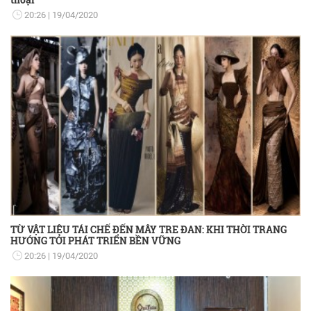
20:26
19/04/2020
TỪ VẬT LIỆU TÁI CHẾ ĐẾN MÂY TRE ĐAN: KHI THỜI TRANG
HƯỚNG TỚI PHÁT TRIỂN BỀN VỮNG
20:26
19/04/2020