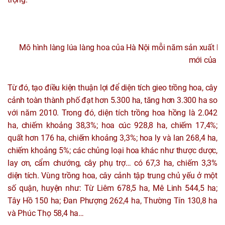
Mô hình làng lúa làng hoa của Hà Nội mỗi năm sản xuất hơ
mới của c
Từ đó, tạo điều kiện thuận lợi để diện tích gieo trồng hoa, cây
cảnh toàn thành phố đạt hơn 5.300 ha, tăng hơn 3.300 ha so
với năm 2010. Trong đó, diện tích trồng hoa hồng là 2.042
ha, chiếm khoảng 38,3%; hoa cúc 928,8 ha, chiếm 17,4%;
quất hơn 176 ha, chiếm khoảng 3,3%; hoa ly và lan 268,4 ha,
chiếm khoảng 5%; các chủng loại hoa khác như thược dược,
lay ơn, cẩm chướng, cây phụ trợ… có 67,3 ha, chiếm 3,3%
diện tích. Vùng trồng hoa, cây cảnh tập trung chủ yếu ở một
số quận, huyện như: Từ Liêm 678,5 ha, Mê Linh 544,5 ha;
Tây Hồ 150 ha; Đan Phượng 262,4 ha, Thường Tín 130,8 ha
và Phúc Thọ 58,4 ha…