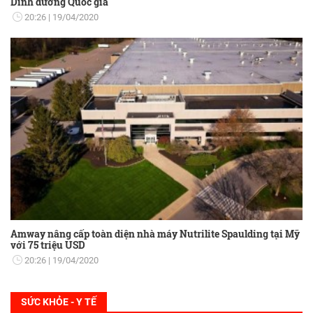
Dinh dưỡng Quốc gia
20:26
19/04/2020
Amway nâng cấp toàn diện nhà máy Nutrilite Spaulding tại Mỹ
với 75 triệu USD
20:26
19/04/2020
SỨC KHỎE - Y TẾ