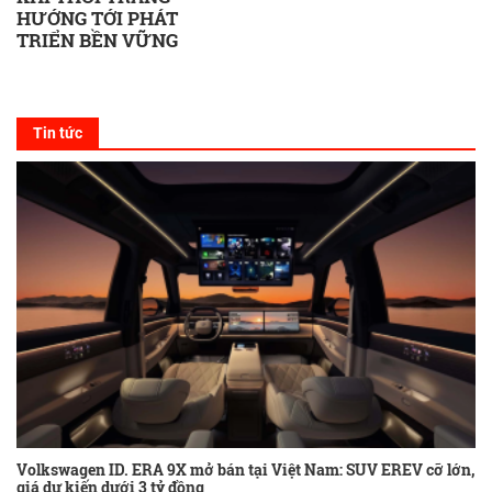
HƯỚNG TỚI PHÁT
TRIỂN BỀN VỮNG
Tin tức
Volkswagen ID. ERA 9X mở bán tại Việt Nam: SUV EREV cỡ lớn,
giá dự kiến dưới 3 tỷ đồng