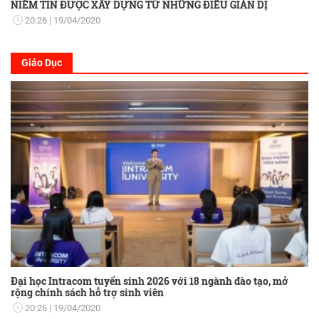
NIỀM TIN ĐƯỢC XÂY DỰNG TỪ NHỮNG ĐIỀU GIẢN DỊ
20:26
19/04/2020
Giáo Dục
Đại học Intracom tuyển sinh 2026 với 18 ngành đào tạo, mở
rộng chính sách hỗ trợ sinh viên
20:26
19/04/2020