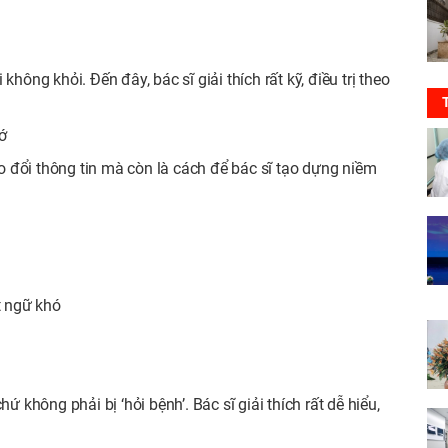
i không khỏi. Đến đây, bác sĩ giải thích rất kỹ, điều trị theo
ớ
rao đổi thông tin mà còn là cách để bác sĩ tạo dựng niềm
t ngữ khó
hông phải bị ‘hỏi bệnh’. Bác sĩ giải thích rất dễ hiểu,