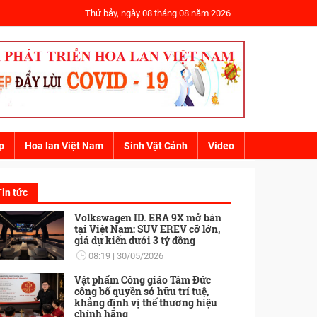
Thứ bảy, ngày 08 tháng 08 năm 2026
p
Hoa lan Việt Nam
Sinh Vật Cảnh
Video
Tin tức
Volkswagen ID. ERA 9X mở bán
tại Việt Nam: SUV EREV cỡ lớn,
giá dự kiến dưới 3 tỷ đồng
08:19
30/05/2026
Vật phẩm Công giáo Tâm Đức
công bố quyền sở hữu trí tuệ,
khẳng định vị thế thương hiệu
chính hãng