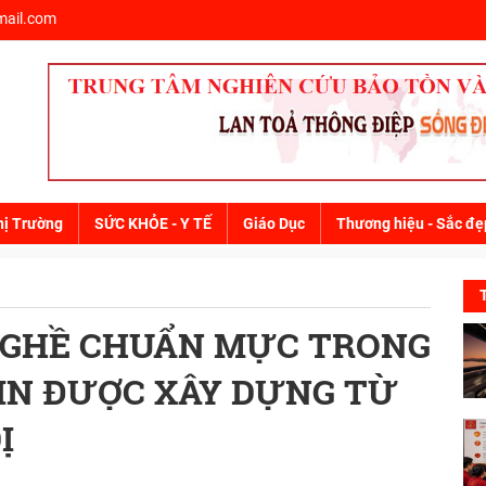
ail.com
hị Trường
SỨC KHỎE - Y TẾ
Giáo Dục
Thương hiệu - Sắc đẹ
NGHỀ CHUẨN MỰC TRONG
TIN ĐƯỢC XÂY DỰNG TỪ
Ị