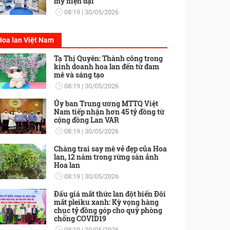
mỹ hiện đại
08:19
30/05/2026
Hoa lan Việt Nam
Tạ Thị Quyên: Thành công trong
kinh doanh hoa lan đến từ đam
mê và sáng tạo
08:19
30/05/2026
Ủy ban Trung ương MTTQ Việt
Nam tiếp nhận hơn 45 tỷ đồng từ
cộng đồng Lan VAR
08:19
30/05/2026
Chàng trai say mê vẻ đẹp của Hoa
lan, 12 năm trong rừng săn ảnh
Hoa lan
08:19
30/05/2026
Đấu giá mắt thức lan đột biến Đôi
mắt pleiku xanh: Kỳ vọng hàng
chục tỷ đồng góp cho quỹ phòng
chống COVID19
08:19
30/05/2026