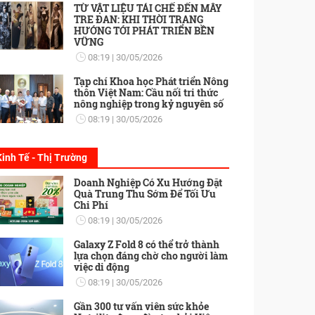
TỪ VẬT LIỆU TÁI CHẾ ĐẾN MÂY
TRE ĐAN: KHI THỜI TRANG
HƯỚNG TỚI PHÁT TRIỂN BỀN
VỮNG
08:19
30/05/2026
Tạp chí Khoa học Phát triển Nông
thôn Việt Nam: Cầu nối tri thức
nông nghiệp trong kỷ nguyên số
08:19
30/05/2026
Kinh Tế - Thị Trường
Doanh Nghiệp Có Xu Hướng Đặt
Quà Trung Thu Sớm Để Tối Ưu
Chi Phí
08:19
30/05/2026
Galaxy Z Fold 8 có thể trở thành
lựa chọn đáng chờ cho người làm
việc di động
08:19
30/05/2026
Gần 300 tư vấn viên sức khỏe