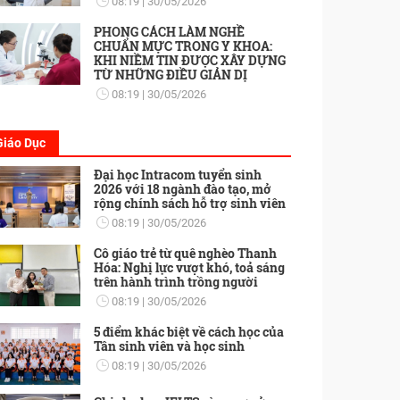
08:19
30/05/2026
PHONG CÁCH LÀM NGHỀ
CHUẨN MỰC TRONG Y KHOA:
KHI NIỀM TIN ĐƯỢC XÂY DỰNG
TỪ NHỮNG ĐIỀU GIẢN DỊ
08:19
30/05/2026
Giáo Dục
Đại học Intracom tuyển sinh
2026 với 18 ngành đào tạo, mở
rộng chính sách hỗ trợ sinh viên
08:19
30/05/2026
Cô giáo trẻ từ quê nghèo Thanh
Hóa: Nghị lực vượt khó, toả sáng
trên hành trình trồng người
08:19
30/05/2026
5 điểm khác biệt về cách học của
Tân sinh viên và học sinh
08:19
30/05/2026