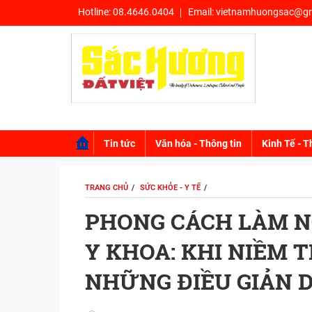
Hotline:
08.4646.0404
Email:
vietnamhuongsac@gm
Tin tức
Văn hóa - Thông tin
Kinh Tế - T
TRANG CHỦ
SỨC KHỎE - Y TẾ
PHONG CÁCH LÀM 
Y KHOA: KHI NIỀM 
NHỮNG ĐIỀU GIẢN D