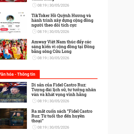
08:19
30/05/2026
TikToker Hồ Quỳnh Hương và
hành trình xây dựng cộng đồng
người theo dõi tích cực
08:19
30/05/2026
Amway Việt Nam thúc đẩy các
sáng kiến vì cộng đồng tại Đồng
bằng sông Cửu Long
08:19
30/05/2026
Văn hóa - Thông tin
Di sản của Fidel Castro Ruz:
Tượng đài lịch sử, tư tưởng nhân
văn và khát vọng vĩnh hằng
08:19
30/05/2026
Ra mắt cuốn sách “Fidel Castro
Ruz: Từ tuổi thơ đến huyền
thoại”
08:19
30/05/2026