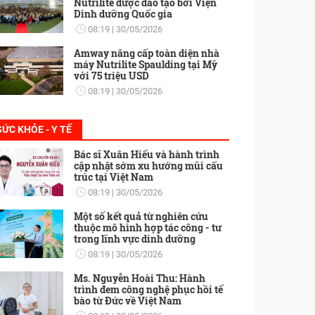
Nutrilite được đào tạo bởi Viện
Dinh dưỡng Quốc gia
08:19
30/05/2026
Amway nâng cấp toàn diện nhà
máy Nutrilite Spaulding tại Mỹ
với 75 triệu USD
08:19
30/05/2026
SỨC KHỎE - Y TẾ
Bác sĩ Xuân Hiếu và hành trình
cập nhật sớm xu hướng mũi cấu
trúc tại Việt Nam
08:19
30/05/2026
Một số kết quả từ nghiên cứu
thuộc mô hình hợp tác công - tư
trong lĩnh vực dinh dưỡng
08:19
30/05/2026
Ms. Nguyễn Hoài Thu: Hành
trình đem công nghệ phục hồi tế
bào từ Đức về Việt Nam