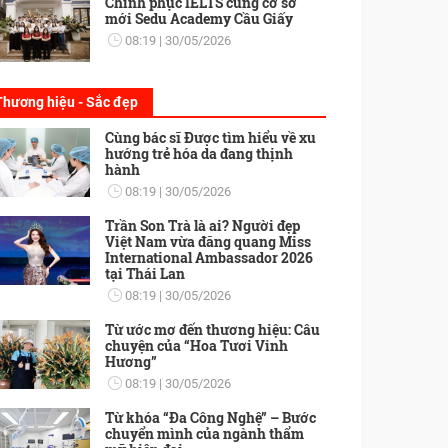
Chinh phục IELTS cùng cơ sở
mới Sedu Academy Cầu Giấy
08:19
30/05/2026
Thương hiệu - Sắc đẹp
Cùng bác sĩ Được tìm hiểu về xu
hướng trẻ hóa da đang thịnh
hành
08:19
30/05/2026
Trần Son Trà là ai? Người đẹp
Việt Nam vừa đăng quang Miss
International Ambassador 2026
tại Thái Lan
08:19
30/05/2026
Từ ước mơ đến thương hiệu: Câu
chuyện của “Hoa Tươi Vinh
Hương”
08:19
30/05/2026
Từ khóa “Đa Công Nghệ” – Bước
chuyển mình của ngành thẩm