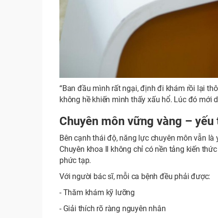
“Ban đầu mình rất ngại, định đi khám rồi lại th
không hề khiến mình thấy xấu hổ. Lúc đó mới dá
Chuyên môn vững vàng – yếu t
Bên cạnh thái độ, năng lực chuyên môn vẫn là yế
Chuyên khoa II không chỉ có nền tảng kiến thứ
phức tạp.
Với người bác sĩ, mỗi ca bệnh đều phải được:
- Thăm khám kỹ lưỡng
- Giải thích rõ ràng nguyên nhân