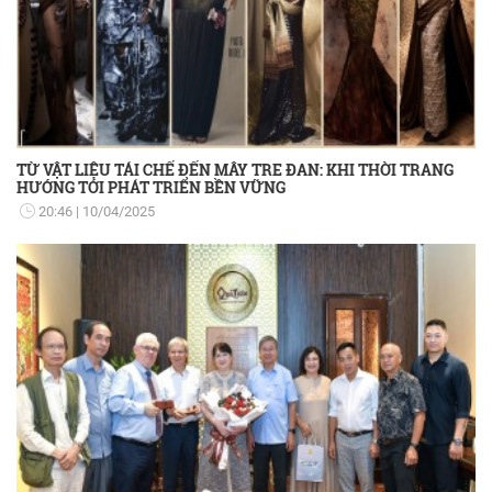
TỪ VẬT LIỆU TÁI CHẾ ĐẾN MÂY TRE ĐAN: KHI THỜI TRANG
HƯỚNG TỚI PHÁT TRIỂN BỀN VỮNG
20:46
10/04/2025