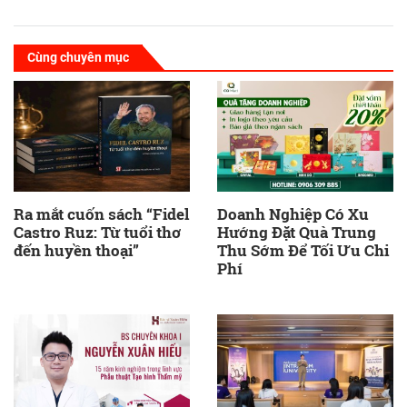
Cùng chuyên mục
Ra mắt cuốn sách “Fidel
Doanh Nghiệp Có Xu
Castro Ruz: Từ tuổi thơ
Hướng Đặt Quà Trung
đến huyền thoại”
Thu Sớm Để Tối Ưu Chi
Phí