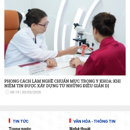
PHONG CÁCH LÀM NGHỀ CHUẨN MỰC TRONG Y KHOA: KHI
NIỀM TIN ĐƯỢC XÂY DỰNG TỪ NHỮNG ĐIỀU GIẢN DỊ
08:19
30/05/2026
TIN TỨC
VĂN HÓA - THÔNG TIN
Trong nước
Nghệ thuật