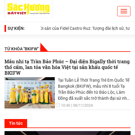
Toggl
Search
navig
SỰ KIỆN:
Di sản của Fidel Castro Ruz: Tượng đài lịch sử, tư tưởng n
TỪ KHÓA "
BKIFW
" :
Mẫu nhí tạ Trần Bảo Phúc – Đại diện Bigally thời trang
thổ cẩm, lan tỏa văn hóa Việt tại sân khấu quốc tế
BKIFW
Tại Tuần Lễ Thời Trang Trẻ Em Quốc Tế
Bangkok (BKIFW), mẫu nhí 8 tuổi Tạ
Trần Bảo Phúc đến từ Bảo Lộc, Lâm
Đồng đã xuất sắc trở thành đại sứ nhí
đại diện không chỉ cho Bigally Thời
10:40
08/11/2024
Trang Thổ Cẩm mà còn cho thế hệ tài
năng trẻ của Việt Nam. Với vai trò đặc
biệt này, Bảo Phúc đã tự tin sải bước
Tin tức
trên sàn diễn quốc tế, thể hiện trọn vẹn
vẻ đẹp văn hóa dân tộc qua trang