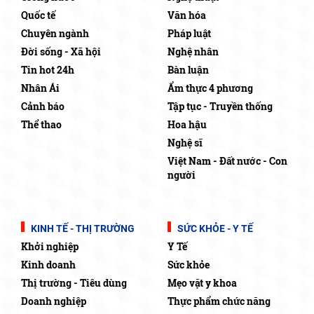
Quốc tế
Văn hóa
Chuyên ngành
Pháp luật
Đời sống - Xã hội
Nghệ nhân
Tin hot 24h
Bàn luận
Nhân Ái
Ẩm thực 4 phương
Cảnh báo
Tập tục - Truyền thống
Thể thao
Hoa hậu
Nghệ sĩ
Việt Nam - Đất nước - Con
người
KINH TẾ - THỊ TRƯỜNG
SỨC KHỎE - Y TẾ
Khởi nghiệp
Y Tế
Kinh doanh
Sức khỏe
Thị trường - Tiêu dùng
Mẹo vặt y khoa
Doanh nghiệp
Thực phẩm chức năng