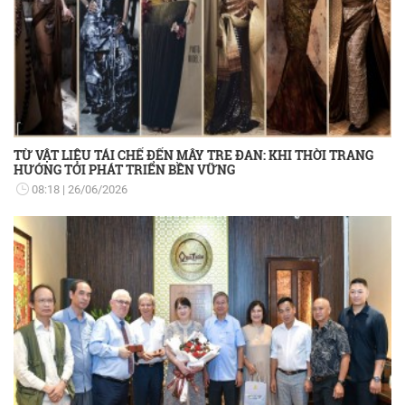
TỪ VẬT LIỆU TÁI CHẾ ĐẾN MÂY TRE ĐAN: KHI THỜI TRANG
HƯỚNG TỚI PHÁT TRIỂN BỀN VỮNG
08:18
26/06/2026