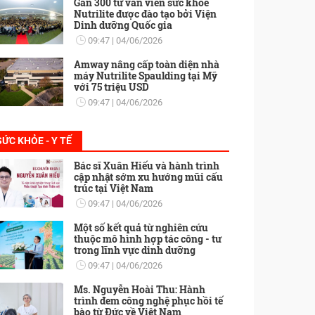
Gần 300 tư vấn viên sức khỏe
Nutrilite được đào tạo bởi Viện
Dinh dưỡng Quốc gia
09:47
04/06/2026
Amway nâng cấp toàn diện nhà
máy Nutrilite Spaulding tại Mỹ
với 75 triệu USD
09:47
04/06/2026
SỨC KHỎE - Y TẾ
Bác sĩ Xuân Hiếu và hành trình
cập nhật sớm xu hướng mũi cấu
trúc tại Việt Nam
09:47
04/06/2026
Một số kết quả từ nghiên cứu
thuộc mô hình hợp tác công - tư
trong lĩnh vực dinh dưỡng
09:47
04/06/2026
Ms. Nguyễn Hoài Thu: Hành
trình đem công nghệ phục hồi tế
bào từ Đức về Việt Nam