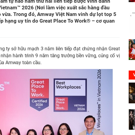
m tự hào năm thứ hai liên tiếp được vinh danh
Vietnam™ 2026 (Nơi làm việc xuất sắc hàng đầu
vừa. Trong đó, Amway Việt Nam vinh dự lọt top 5
ếp hạng uy tín do Great Place To Work® – cơ quan
ng ty sở hữu mạch 3 năm liên tiếp đạt chứng nhận Great
 nhận hành trình 9 năm tăng trưởng bền vững, củng cố vị
 của Amway toàn cầu.