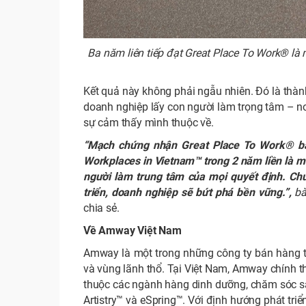
Ba năm liên tiếp đạt Great Place To Work® là
Kết quả này không phải ngẫu nhiên. Đó là thàn
doanh nghiệp lấy con người làm trọng tâm – nơ
sự cảm thấy mình thuộc về.
“Mạch chứng nhận Great Place To Work® ba 
Workplaces in Vietnam™ trong 2 năm liền là mi
người làm trung tâm của mọi quyết định. Chún
triển, doanh nghiệp sẽ bứt phá bền vững.”,
b
chia sẻ.
Về Amway Việt Nam
Amway là một trong những công ty bán hàng trự
và vùng lãnh thổ. Tại Việt Nam, Amway chính
thuộc các ngành hàng dinh dưỡng, chăm sóc sắc 
Artistry™ và eSpring™. Với định hướng phát tri