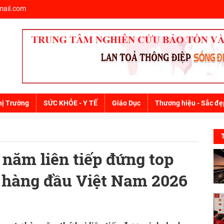
ail.com
hị Trường
SỨC KHỎE - Y TẾ
Giáo Dục
Thương hiệu - Sắc đẹ
năm liên tiếp đứng top
c hàng đầu Việt Nam 2026