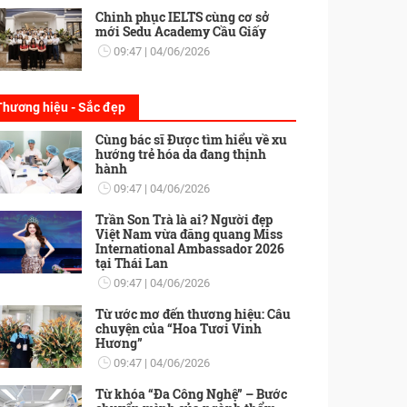
Chinh phục IELTS cùng cơ sở
mới Sedu Academy Cầu Giấy
09:47
04/06/2026
Thương hiệu - Sắc đẹp
Cùng bác sĩ Được tìm hiểu về xu
hướng trẻ hóa da đang thịnh
hành
09:47
04/06/2026
Trần Son Trà là ai? Người đẹp
Việt Nam vừa đăng quang Miss
International Ambassador 2026
tại Thái Lan
09:47
04/06/2026
Từ ước mơ đến thương hiệu: Câu
chuyện của “Hoa Tươi Vinh
Hương”
09:47
04/06/2026
Từ khóa “Đa Công Nghệ” – Bước