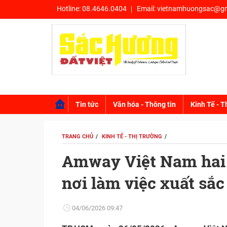
Hotline:
08.4646.0404
Email:
vietnamhuongsac@gm
Tin tức
Văn hóa - Thông tin
Kinh Tế - T
TRANG CHỦ
KINH TẾ - THỊ TRƯỜNG
Amway Việt Nam hai 
nơi làm việc xuất sắ
04/06/2026 09:47