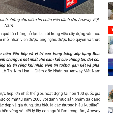
 minh chứng cho niềm tin nhân viên dành cho Amway Việt
Nam.
h quả từ những nỗ lực bền bỉ trong việc xây dựng văn hóa
i mỗi nhân viên được lắng nghe, được trao quyền và thực
năm liên tiếp và vị trí cao trong bảng xếp hạng Best
nh chứng rõ nét nhất cho cam kết của chúng tôi: đặt con
g tôi tin rằng khi nhân viên tin tưởng, gắn kết và phát
à
Lê Thị Kim Hoa – Giám đốc Nhân sự Amway Việt Nam
c tiếp lớn nhất thế giới, hoạt động tại hơn 100 quốc gia
 thức có mặt từ năm 2008 với danh mục sản phẩm đa dạng
đẹp và gia dụng, tiêu biểu là các thương hiệu Nutrilite™,
ển bền vững và triết lý lấy con người làm trọng tâm, Amway