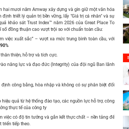
gần hai mươi năm Amway xây dựng và gìn giữ một văn hóa
nh triết lý quản trị bền vững, lấy "Giá trị cá nhân" và sự
 quả khảo sát Trust Index™ năm 2026 của Great Place To
số đồng thuận cao vượt trội so với chuẩn toàn cầu:
 việc xuất sắc” – vượt xa mức trung bình toàn cầu, với
 90%
n thiện, hỗ trợ và tích cực.
vào năng lực và đạo đức (Integrity) của đội ngũ Ban lãnh
t định công bằng, hòa nhập và không có sự phân biệt đối
hiệu quả từ hệ thống đào tạo, các nguồn lực hỗ trợ, công
ởng thực tế của công ty
việc có độ tin tưởng và gắn kết thực chất – nền tảng để
triển tiếp theo.