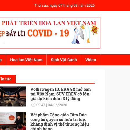
Thứ sáu, ngày 07 tháng 08 năm 2026
p
Hoa lan Việt Nam
Sinh Vật Cảnh
Video
Tin tức
Volkswagen ID. ERA 9X mở bán
tại Việt Nam: SUV EREV cỡ lớn,
giá dự kiến dưới 3 tỷ đồng
09:47
04/06/2026
Vật phẩm Công giáo Tâm Đức
công bố quyền sở hữu trí tuệ,
khẳng định vị thế thương hiệu
chính hãng