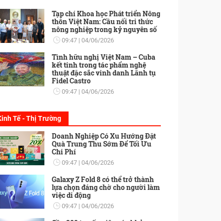
Tạp chí Khoa học Phát triển Nông
thôn Việt Nam: Cầu nối tri thức
nông nghiệp trong kỷ nguyên số
09:47
04/06/2026
Tình hữu nghị Việt Nam – Cuba
kết tinh trong tác phẩm nghệ
thuật đặc sắc vinh danh Lãnh tụ
Fidel Castro
09:47
04/06/2026
Kinh Tế - Thị Trường
Doanh Nghiệp Có Xu Hướng Đặt
Quà Trung Thu Sớm Để Tối Ưu
Chi Phí
09:47
04/06/2026
Galaxy Z Fold 8 có thể trở thành
lựa chọn đáng chờ cho người làm
việc di động
09:47
04/06/2026