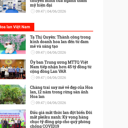
chuyển mình của ngành thẩm
mỹ hiện đại
09:47
04/06/2026
Hoa lan Việt Nam
Tạ Thị Quyên: Thành công trong
kinh doanh hoa lan đến từ đam
mê và sáng tạo
09:47
04/06/2026
Ủy ban Trung ương MTTQ Việt
Nam tiếp nhận hơn 45 tỷ đồng từ
cộng đồng Lan VAR
09:47
04/06/2026
Chàng trai say mê vẻ đẹp của Hoa
lan, 12 năm trong rừng săn ảnh
Hoa lan
09:47
04/06/2026
Đấu giá mắt thức lan đột biến Đôi
mắt pleiku xanh: Kỳ vọng hàng
chục tỷ đồng góp cho quỹ phòng
chống COVID19