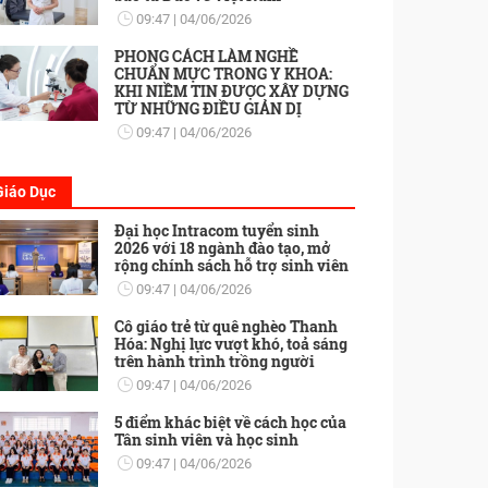
09:47
04/06/2026
PHONG CÁCH LÀM NGHỀ
CHUẨN MỰC TRONG Y KHOA:
KHI NIỀM TIN ĐƯỢC XÂY DỰNG
TỪ NHỮNG ĐIỀU GIẢN DỊ
09:47
04/06/2026
Giáo Dục
Đại học Intracom tuyển sinh
2026 với 18 ngành đào tạo, mở
rộng chính sách hỗ trợ sinh viên
09:47
04/06/2026
Cô giáo trẻ từ quê nghèo Thanh
Hóa: Nghị lực vượt khó, toả sáng
trên hành trình trồng người
09:47
04/06/2026
5 điểm khác biệt về cách học của
Tân sinh viên và học sinh
09:47
04/06/2026