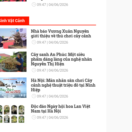
09:47
04/06/2026
Sinh Vật Cảnh
Nhà báo Vương Xuân Nguyên
giới thiệu về thú chơi cây cảnh
09:47
04/06/2026
Cây sanh An Phúc: Một siêu
phẩm dáng làng của nghệ nhân
Nguyễn Thị Hiện
09:47
04/06/2026
Hà Nội: Mãn nhãn sân chơi Cây
cảnh nghệ thuật triệu đô tại Ninh
Hiệp
09:47
04/06/2026
Độc đáo Ngày hội hoa Lan Việt
Nam tại Hà Nội
09:47
04/06/2026