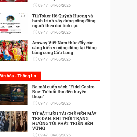
09:47
04/06/2026
TikToker Hồ Quỳnh Hương và
hành trình xây dựng cộng đồng
người theo dõi tích cực
09:47
04/06/2026
Amway Việt Nam thúc đẩy các
sáng kiến vì cộng đồng tại Đồng
bằng sông Cửu Long
09:47
04/06/2026
Văn hóa - Thông tin
Ra mắt cuốn sách “Fidel Castro
Ruz: Từ tuổi thơ đến huyền
thoại”
09:47
04/06/2026
TỪ VẬT LIỆU TÁI CHẾ ĐẾN MÂY
TRE ĐAN: KHI THỜI TRANG
HƯỚNG TỚI PHÁT TRIỂN BỀN
VỮNG
09:47
04/06/2026