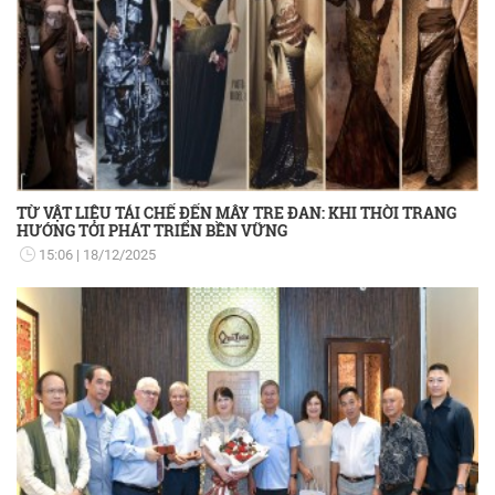
TỪ VẬT LIỆU TÁI CHẾ ĐẾN MÂY TRE ĐAN: KHI THỜI TRANG
HƯỚNG TỚI PHÁT TRIỂN BỀN VỮNG
15:06
18/12/2025