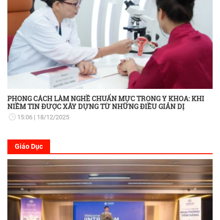
PHONG CÁCH LÀM NGHỀ CHUẨN MỰC TRONG Y KHOA: KHI
NIỀM TIN ĐƯỢC XÂY DỰNG TỪ NHỮNG ĐIỀU GIẢN DỊ
15:06
18/12/2025
Giáo Dục