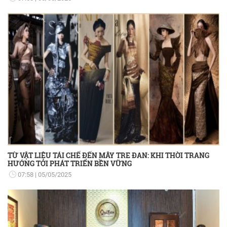
TỪ VẬT LIỆU TÁI CHẾ ĐẾN MÂY TRE ĐAN: KHI THỜI TRANG
HƯỚNG TỚI PHÁT TRIỂN BỀN VỮNG
07:58
05/05/2025