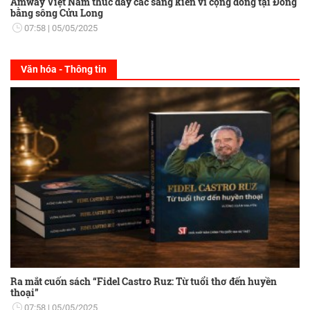
Amway Việt Nam thúc đẩy các sáng kiến vì cộng đồng tại Đồng
bằng sông Cửu Long
07:58
05/05/2025
Văn hóa - Thông tin
Ra mắt cuốn sách “Fidel Castro Ruz: Từ tuổi thơ đến huyền
thoại”
07:58
05/05/2025