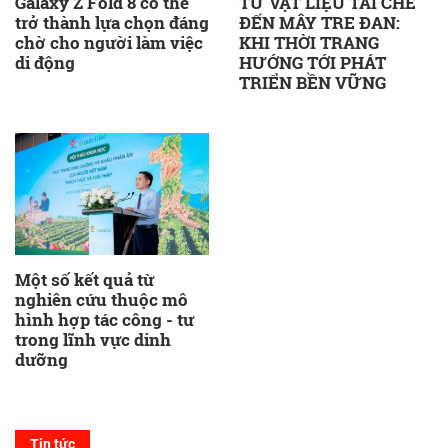
Galaxy Z Fold 8 có thể
TỪ VẬT LIỆU TÁI CHẾ
trở thành lựa chọn đáng
ĐẾN MÂY TRE ĐAN:
chờ cho người làm việc
KHI THỜI TRANG
di động
HƯỚNG TỚI PHÁT
TRIỂN BỀN VỮNG
Một số kết quả từ
nghiên cứu thuộc mô
hình hợp tác công - tư
trong lĩnh vực dinh
dưỡng
Tin tức