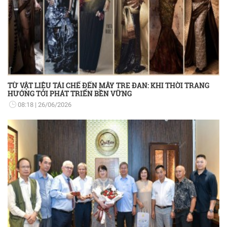
TỪ VẬT LIỆU TÁI CHẾ ĐẾN MÂY TRE ĐAN: KHI THỜI TRANG
HƯỚNG TỚI PHÁT TRIỂN BỀN VỮNG
08:18
26/06/2026