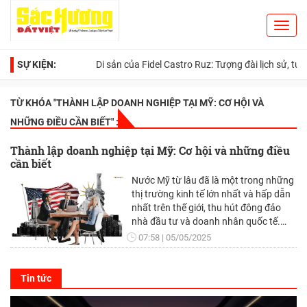
Toggl
Search
navig
SỰ KIỆN:
Di sản của Fidel Castro Ruz: Tượng đài lịch sử, tư tưởng
TỪ KHÓA "
THÀNH LẬP DOANH NGHIỆP TẠI MỸ: CƠ HỘI VÀ
NHỮNG ĐIỀU CẦN BIẾT
" :
Thành lập doanh nghiệp tại Mỹ: Cơ hội và những điều
cần biết
Nước Mỹ từ lâu đã là một trong những
thị trường kinh tế lớn nhất và hấp dẫn
nhất trên thế giới, thu hút đông đảo
nhà đầu tư và doanh nhân quốc tế.
Việc thành lập doanh nghiệp tại Mỹ
07:58
05/05/2025
không chỉ mang lại cơ hội tiếp cận thị
trường rộng lớn mà còn hưởng lợi từ
môi trường pháp lý minh bạch và hệ
Tin tức
thống hỗ trợ doanh nghiệp phát triển.