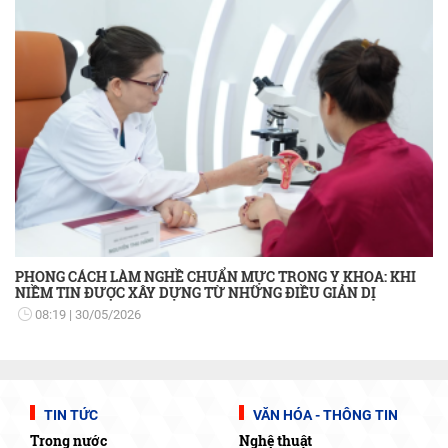
PHONG CÁCH LÀM NGHỀ CHUẨN MỰC TRONG Y KHOA: KHI
NIỀM TIN ĐƯỢC XÂY DỰNG TỪ NHỮNG ĐIỀU GIẢN DỊ
08:19
30/05/2026
TIN TỨC
VĂN HÓA - THÔNG TIN
Trong nước
Nghệ thuật