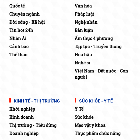
Quốc tế
Văn hóa
Chuyên ngành
Pháp luật
Đời sống - Xã hội
Nghệ nhân
Tin hot 24h
Bàn luận
Nhân Ái
Ẩm thực 4 phương
Cảnh báo
Tập tục - Truyền thống
Thể thao
Hoa hậu
Nghệ sĩ
Việt Nam - Đất nước - Con
người
KINH TẾ - THỊ TRƯỜNG
SỨC KHỎE - Y TẾ
Khởi nghiệp
Y Tế
Kinh doanh
Sức khỏe
Thị trường - Tiêu dùng
Mẹo vặt y khoa
Doanh nghiệp
Thực phẩm chức năng