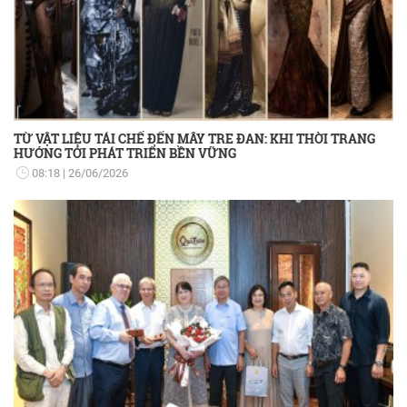
TỪ VẬT LIỆU TÁI CHẾ ĐẾN MÂY TRE ĐAN: KHI THỜI TRANG
HƯỚNG TỚI PHÁT TRIỂN BỀN VỮNG
08:18
26/06/2026