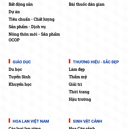
Bất động sản
Bài thuốc dân gian
Dự án
Tiêu chuẩn - Chất lượng
Sản phẩm - Dịch vụ
Nông thôn mới - Sản phẩm
OCOP
GIÁO DỤC
THƯƠNG HIỆU - SẮC ĐẸP
Du học
Làm đẹp
Tuyển Sinh
Thẩm mỹ
Khuyến học
Giải trí
Thời trang
Hậu trường
HOA LAN VIỆT NAM
SINH VẬT CẢNH
Các loại lan rừng
Hoa Cây cảnh