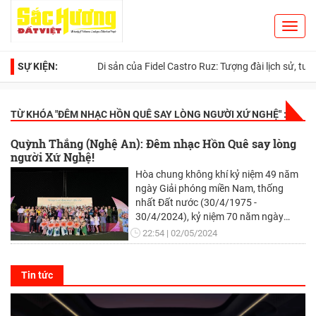
Toggl
Search
navig
SỰ KIỆN:
Di sản của Fidel Castro Ruz: Tượng đài lịch sử, tư tưởng 
TỪ KHÓA "
ĐÊM NHẠC HỒN QUÊ SAY LÒNG NGƯỜI XỨ NGHỆ
" :
Quỳnh Thắng (Nghệ An): Đêm nhạc Hồn Quê say lòng
người Xứ Nghệ!
Hòa chung không khí kỷ niệm 49 năm
ngày Giải phóng miền Nam, thống
nhất Đất nước (30/4/1975 -
30/4/2024), kỷ niệm 70 năm ngày
chiến thắng Điện Biên Phủ (7/5/1954 -
22:54
02/05/2024
7/5/2024), tối ngày 30/4, dòng họ
Nguyễn An tại Quỳnh Thắng (Quỳnh
Lưu - Nghệ An) tổ chức đêm nhạc
Tin tức
“Hồn Quê”.