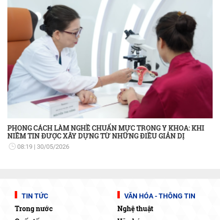
PHONG CÁCH LÀM NGHỀ CHUẨN MỰC TRONG Y KHOA: KHI
NIỀM TIN ĐƯỢC XÂY DỰNG TỪ NHỮNG ĐIỀU GIẢN DỊ
08:19
30/05/2026
TIN TỨC
VĂN HÓA - THÔNG TIN
Trong nước
Nghệ thuật