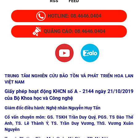
RSS
FEED
HOTLINE: 08.4646.0404
QUẢNG CÁO: 08.4646.0404
TRUNG TÂM NGHIÊN CỨU BẢO TỒN VÀ PHÁT TRIỂN HOA LAN
VIỆT NAM
Giấy phép hoạt động KHCN số A - 2144 ngày 21/10/2019
của Bộ Khoa học và Công nghệ
Giám đốc điều hành: Nghệ nhân Nguyễn Huy Tấn
Cố vấn chuyên môn: GS. TSKH Trần Duy Quý, PGS. TS Đào Thế
Anh, TS. Lê Thành Ý, TS. Trần Duy Vương, ThS. Vương Xuân
Nguyên