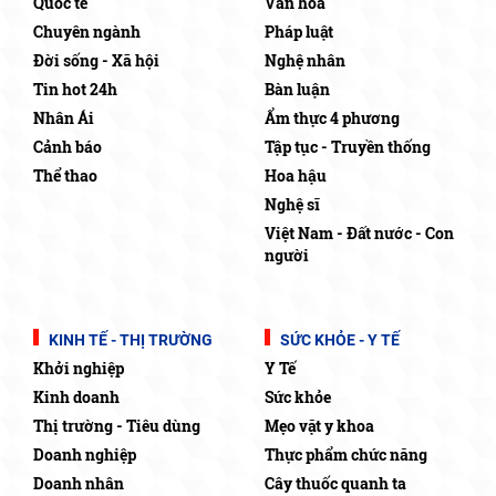
Quốc tế
Văn hóa
Chuyên ngành
Pháp luật
Đời sống - Xã hội
Nghệ nhân
Tin hot 24h
Bàn luận
Nhân Ái
Ẩm thực 4 phương
Cảnh báo
Tập tục - Truyền thống
Thể thao
Hoa hậu
Nghệ sĩ
Việt Nam - Đất nước - Con
người
KINH TẾ - THỊ TRƯỜNG
SỨC KHỎE - Y TẾ
Khởi nghiệp
Y Tế
Kinh doanh
Sức khỏe
Thị trường - Tiêu dùng
Mẹo vặt y khoa
Doanh nghiệp
Thực phẩm chức năng
Doanh nhân
Cây thuốc quanh ta