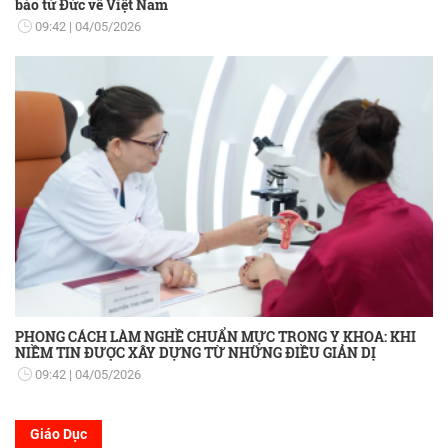
bào từ Đức về Việt Nam
09:42
04/05/2026
PHONG CÁCH LÀM NGHỀ CHUẨN MỰC TRONG Y KHOA: KHI
NIỀM TIN ĐƯỢC XÂY DỰNG TỪ NHỮNG ĐIỀU GIẢN DỊ
09:42
04/05/2026
Giáo Dục