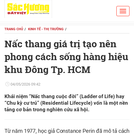
Toggl
Search
navig
TRANG CHỦ
KINH TẾ - THỊ TRƯỜNG
Nấc thang giá trị tạo nên
phong cách sống hàng hiệu
khu Đông Tp. HCM
04/05/2026 09:42
Khái niệm “Nấc thang cuộc đời” (Ladder of Life) hay
“Chu kỳ cư trú” (Residential Lifecycle) vốn là một nền
tảng cơ bản trong nghiên cứu xã hội.
Từ năm 1977, học giả Constance Perin đã mô tả cách