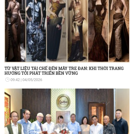
TỪ VẬT LIỆU TÁI CHẾ ĐẾN MÂY TRE ĐAN: KHI THỜI TRANG
HƯỚNG TỚI PHÁT TRIỂN BỀN VỮNG
09:42
04/05/2026