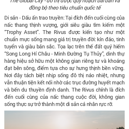
The Global City - đô thị được quy hoạch bài bản và
đồng bộ theo tiêu chuẩn quốc tế
Di sản - Dấu ấn trao truyền: Tại đích đến cuối cùng của
nấc thang thịnh vượng, giới siêu giàu tìm kiếm một
“Trophy Asset”. The Rivus được kiến tạo như một
chuẩn mực sống mang giá trị truyền đời: kín đáo, tinh
tuyển và giàu bản sắc. Tọa lạc trên thế đất quý hiếm
“Song Long Hí Châu - Minh Đường Tụ Thủy”, dinh thự
hàng hiệu sở hữu một không gian riêng tư và khoáng
đạt bên sông, điểm tựa cho sự hưng thịnh bền vững.
Nơi đây tách biệt nhịp sống đô thị náo nhiệt, nhưng
vẫn thuận tiện kết nối nhờ các trục đường huyết mạch
và bến du thuyền định danh. The Rivus chính là đích
đến cuối cùng của nấc thang cuộc đời, không gian
sống thực sự trở thành một di sản cá nhân rực rỡ.