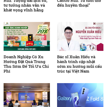
Ruz: Tượng đài lịch sử,
Castro Ruz: Từ tuổi thơ
tư tưởng nhân văn và
đến huyền thoại”
khát vọng vĩnh hằng
Doanh Nghiệp Có Xu
Bác sĩ Xuân Hiếu và
Hướng Đặt Quà Trung
hành trình cập nhật
Thu Sớm Để Tối Ưu Chi
sớm xu hướng mũi cấu
Phí
trúc tại Việt Nam