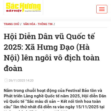
Toggl
Search
navig
TRANG CHỦ
VĂN HÓA - THÔNG TIN
Hội Diễn Dân vũ Quốc tế
2025: Xã Hưng Đạo (Hà
Nội) lên ngôi vô địch toàn
đoàn
26/11/2025 14:20
Nằm trong chuỗi hoạt động của Festival Bảo tồn và
Phát triển Làng nghề Quốc tế năm 2025, Hội diễn Dân
vũ Quốc tế “Sắc màu di sản – Kết nối tinh hoa toàn
cầu” lần thứ nhất đã diễn ra vào ngày 15/11/2025 tại