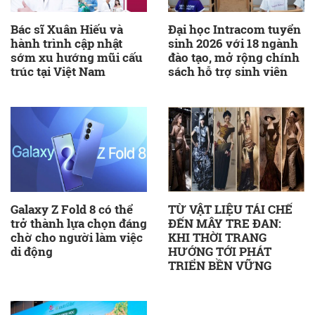
Bác sĩ Xuân Hiếu và
Đại học Intracom tuyển
hành trình cập nhật
sinh 2026 với 18 ngành
sớm xu hướng mũi cấu
đào tạo, mở rộng chính
trúc tại Việt Nam
sách hỗ trợ sinh viên
Galaxy Z Fold 8 có thể
TỪ VẬT LIỆU TÁI CHẾ
trở thành lựa chọn đáng
ĐẾN MÂY TRE ĐAN:
chờ cho người làm việc
KHI THỜI TRANG
di động
HƯỚNG TỚI PHÁT
TRIỂN BỀN VỮNG