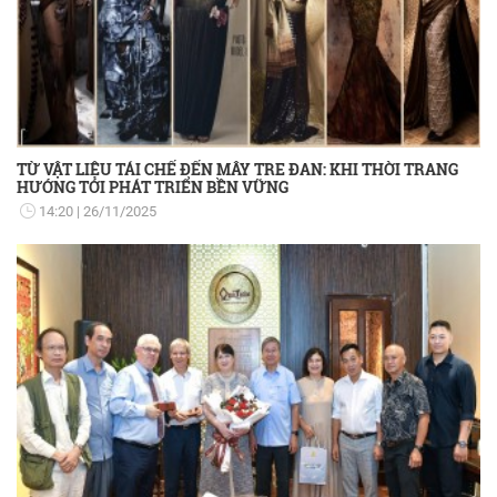
TỪ VẬT LIỆU TÁI CHẾ ĐẾN MÂY TRE ĐAN: KHI THỜI TRANG
HƯỚNG TỚI PHÁT TRIỂN BỀN VỮNG
14:20
26/11/2025