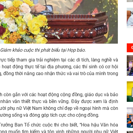
iám khảo cuộc thi phát biểu tại Họp báo.
ực tiếp tham gia trải nghiệm tại các di tích, làng nghề và
oạt động thực tế tại địa phương, các thí sinh có cơ hội
ng, đồng thời nâng cao nhận thức và vai trò của mình trong
nh còn gắn với các hoạt động cộng đồng, giáo dục và bảo
ị nhân văn thiết thực và bền vững. Đây được xem là định
ời phụ nữ Việt Nam không chỉ đẹp về ngoại hình mà còn
 trường sống và đóng góp tích cực cho cộng đồng.
Trưởng Ban Tổ chức cuộc thi cho biết, “Hoa hậu Văn hóa
ong muốn tìm kiếm và tôn vinh những người phụ nữ Việt