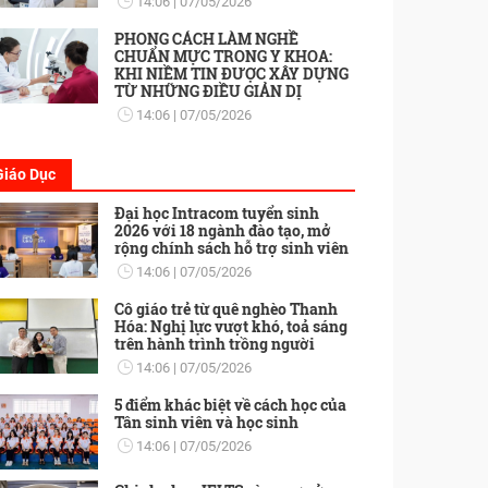
14:06
07/05/2026
PHONG CÁCH LÀM NGHỀ
CHUẨN MỰC TRONG Y KHOA:
KHI NIỀM TIN ĐƯỢC XÂY DỰNG
TỪ NHỮNG ĐIỀU GIẢN DỊ
14:06
07/05/2026
Giáo Dục
Đại học Intracom tuyển sinh
2026 với 18 ngành đào tạo, mở
rộng chính sách hỗ trợ sinh viên
14:06
07/05/2026
Cô giáo trẻ từ quê nghèo Thanh
Hóa: Nghị lực vượt khó, toả sáng
trên hành trình trồng người
14:06
07/05/2026
5 điểm khác biệt về cách học của
Tân sinh viên và học sinh
14:06
07/05/2026