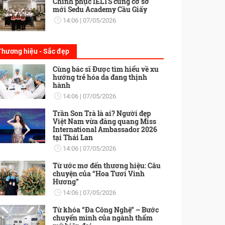
Chinh phục IELTS cùng cơ sở
mới Sedu Academy Cầu Giấy
14:06
07/05/2026
Thương hiệu - Sắc đẹp
Cùng bác sĩ Được tìm hiểu về xu
hướng trẻ hóa da đang thịnh
hành
14:06
07/05/2026
Trần Son Trà là ai? Người đẹp
Việt Nam vừa đăng quang Miss
International Ambassador 2026
tại Thái Lan
14:06
07/05/2026
Từ ước mơ đến thương hiệu: Câu
chuyện của “Hoa Tươi Vinh
Hương”
14:06
07/05/2026
Từ khóa “Đa Công Nghệ” – Bước
chuyển mình của ngành thẩm