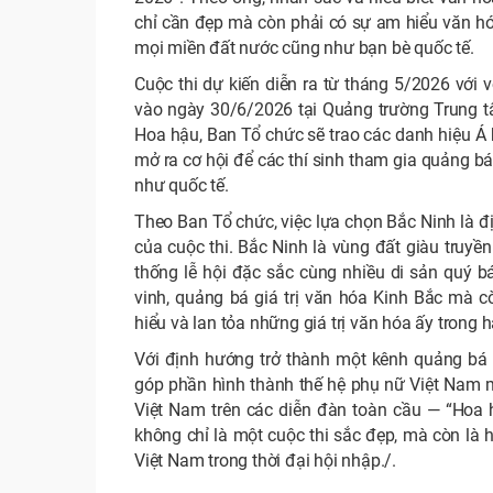
chỉ cần đẹp mà còn phải có sự am hiểu văn hóa 
mọi miền đất nước cũng như bạn bè quốc tế.
Cuộc thi dự kiến diễn ra từ tháng 5/2026 với
vào ngày 30/6/2026 tại Quảng trường Trung t
Hoa hậu, Ban Tổ chức sẽ trao các danh hiệu Á h
mở ra cơ hội để các thí sinh tham gia quảng bá
như quốc tế.
Theo Ban Tổ chức, việc lựa chọn Bắc Ninh là đ
của cuộc thi. Bắc Ninh là vùng đất giàu truyề
thống lễ hội đặc sắc cùng nhiều di sản quý bá
vinh, quảng bá giá trị văn hóa Kinh Bắc mà còn
hiểu và lan tỏa những giá trị văn hóa ấy trong 
Với định hướng trở thành một kênh quảng bá 
góp phần hình thành thế hệ phụ nữ Việt Nam mớ
Việt Nam trên các diễn đàn toàn cầu — “Hoa
không chỉ là một cuộc thi sắc đẹp, mà còn là hà
Việt Nam trong thời đại hội nhập./.