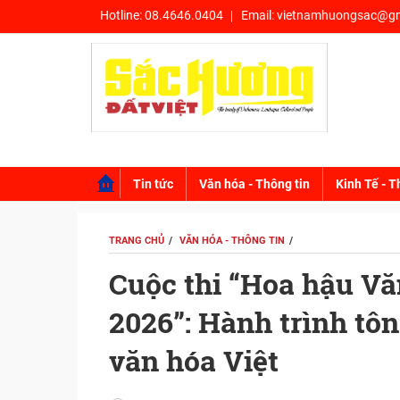
Hotline:
08.4646.0404
Email:
vietnamhuongsac@gm
Tin tức
Văn hóa - Thông tin
Kinh Tế - T
TRANG CHỦ
VĂN HÓA - THÔNG TIN
Cuộc thi “Hoa hậu Vă
2026”: Hành trình tôn
văn hóa Việt