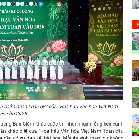
 là điểm nhấn khác biệt của “Hoa hậu Văn hóa Việt Nam
àn cầu 2026.
Trưởng Ban Giám khảo cuộc thi, nhấn mạnh rằng bên cạnh
nhấn khác biệt của “Hoa hậu Văn hóa Việt Nam Toàn cầu
a cần có sự đan kết hài hòa. Mỗi thí sinh tham dự không