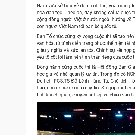
Nam vừa sở hữu vẻ đẹp hình thể, vừa mang tron
hóa dân tộc. Theo bà, đây không chỉ là cuộc t
cộng đồng người Việt ở nước ngoài hướng về 
con người Việt Nam tới bạn bè quốc tế.
Ban Tổ chức cũng kỳ vọng cuộc thi sẽ tạo nê
văn hóa, từ trình diễn trang phục, thể hiện tà
giàu ý nghĩa và sức lan tỏa. Chính sự kết hợp
yếu tố cốt lõi làm nên tinh thần riêng của cuộc 
Đồng hành cùng cuộc thi là Hội đồng Ban Gi
học giả và nhà quản lý uy tín. Trong đó có N
Du lịch; PGS.TS Đỗ Lệnh Hùng Tú, Chủ tịch Hộ
báo, nhà nghiên cứu có uy tín. Sự góp mặt củ
tính khách quan, chuyên nghiệp và chiều sâu họ