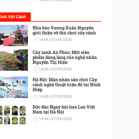
Sinh Vật Cảnh
Nhà báo Vương Xuân Nguyên
giới thiệu về thú chơi cây cảnh
14:06
07/05/2026
Cây sanh An Phúc: Một siêu
phẩm dáng làng của nghệ nhân
Nguyễn Thị Hiện
14:06
07/05/2026
Hà Nội: Mãn nhãn sân chơi Cây
cảnh nghệ thuật triệu đô tại Ninh
Hiệp
14:06
07/05/2026
Độc đáo Ngày hội hoa Lan Việt
Nam tại Hà Nội
14:06
07/05/2026