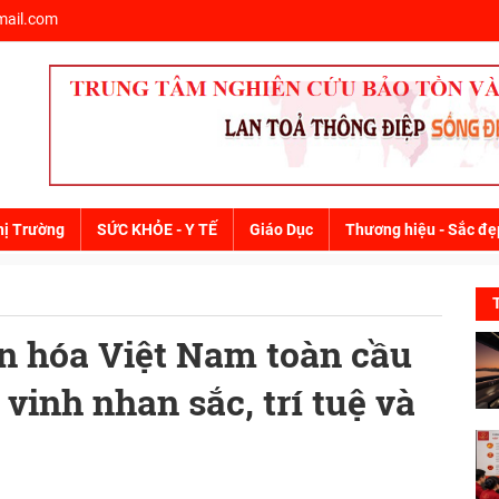
ail.com
hị Trường
SỨC KHỎE - Y TẾ
Giáo Dục
Thương hiệu - Sắc đẹ
n hóa Việt Nam toàn cầu
 vinh nhan sắc, trí tuệ và