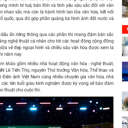
g mình trí tuệ, bản lĩnh và tình yêu sâu sắc đối với văn
hi nhan sắc mà còn là hành trình lan tỏa văn hóa, kết nối
Tổ quốc, qua đó góp phần quảng bá hình ảnh đất nước và
n dấu ấn riêng thông qua các phần thi mang đậm bản sắc
i năng nghệ thuật cá nhân cho tới các hoạt động cộng đồng
 giữa vẻ đẹp ngoại hình và chiều sâu văn hóa được xem là
thi năm nay.
ám khảo gồm nhiều nhà hoạt động văn hóa - nghệ thuật,
SNN Lê Tiến Thọ, nguyên Thứ trưởng Văn hóa, Thể thao và
i Điện ảnh Việt Nam cùng nhiều chuyên gia văn hóa, nhà
a các tên tuổi giàu kinh nghiệm được kỳ vọng sẽ bảo đảm
c thuật cho cuộc thi.