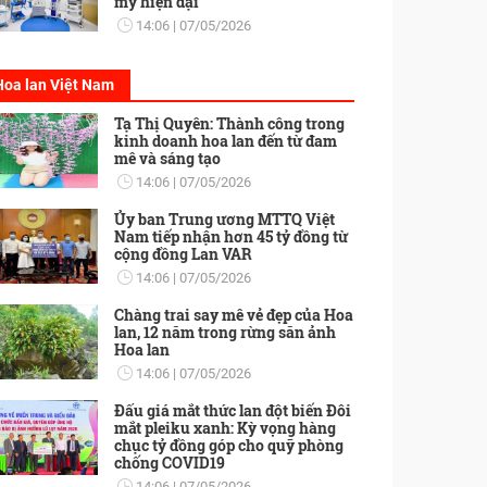
mỹ hiện đại
14:06
07/05/2026
Hoa lan Việt Nam
Tạ Thị Quyên: Thành công trong
kinh doanh hoa lan đến từ đam
mê và sáng tạo
14:06
07/05/2026
Ủy ban Trung ương MTTQ Việt
Nam tiếp nhận hơn 45 tỷ đồng từ
cộng đồng Lan VAR
14:06
07/05/2026
Chàng trai say mê vẻ đẹp của Hoa
lan, 12 năm trong rừng săn ảnh
Hoa lan
14:06
07/05/2026
Đấu giá mắt thức lan đột biến Đôi
mắt pleiku xanh: Kỳ vọng hàng
chục tỷ đồng góp cho quỹ phòng
chống COVID19
14:06
07/05/2026