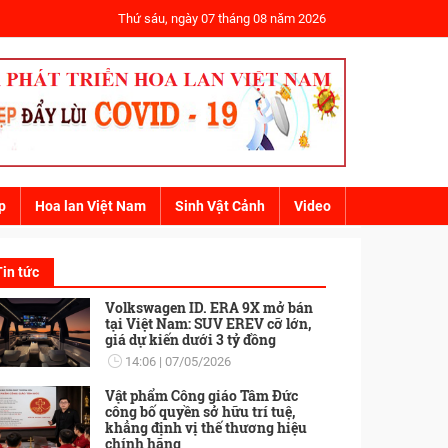
Thứ sáu, ngày 07 tháng 08 năm 2026
p
Hoa lan Việt Nam
Sinh Vật Cảnh
Video
Tin tức
Volkswagen ID. ERA 9X mở bán
tại Việt Nam: SUV EREV cỡ lớn,
giá dự kiến dưới 3 tỷ đồng
14:06
07/05/2026
Vật phẩm Công giáo Tâm Đức
công bố quyền sở hữu trí tuệ,
khẳng định vị thế thương hiệu
chính hãng