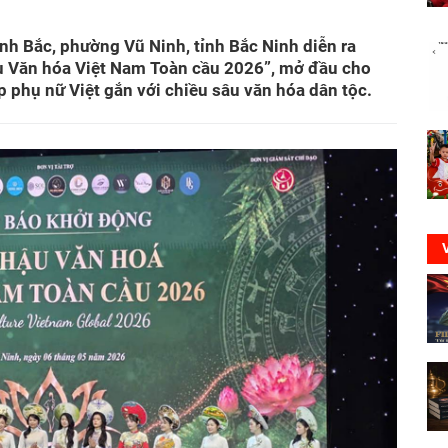
nh Bắc, phường Vũ Ninh, tỉnh Bắc Ninh diễn ra
u Văn hóa Việt Nam Toàn cầu 2026”, mở đầu cho
p phụ nữ Việt gắn với chiều sâu văn hóa dân tộc.