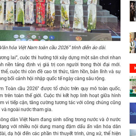
Văn hóa Việt Nam toàn cầu 2026” trình diễn áo dài.
tương lai”, cuộc thi hướng tới xây dựng một sân chơi nhan
 nền tảng định vị giá trị con người trong thời đại mới.
thể, cuộc thi còn đề cao tri thức, tâm hồn, bản lĩnh và sự
ng bối cảnh hội nhập quốc tế ngày càng sâu rộng.
m Toàn cầu 2026” được tổ chức trên quy mô toàn quốc,
trên toàn thế giới. Cuộc thi kết hợp linh hoạt giữa hình
m vi tiếp cận, tăng cường tương tác với công chúng cũng
ng và ngoài nước tham gia.
à công dân Việt Nam đang sinh sống trong nước và ở nước
a dạng với nhiều nội dung mang đậm dấu ấn văn hóa dân
dài, dạ hội đến các phần thi thuyết trình, ứng xử, thể hiện