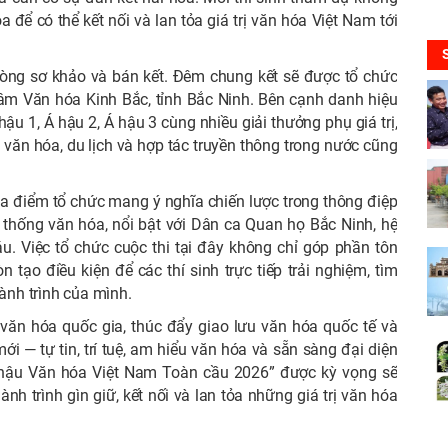
để có thể kết nối và lan tỏa giá trị văn hóa Việt Nam tới
 vòng sơ khảo và bán kết. Đêm chung kết sẽ được tổ chức
âm Văn hóa Kinh Bắc, tỉnh Bắc Ninh. Bên cạnh danh hiệu
ậu 1, Á hậu 2, Á hậu 3 cùng nhiều giải thưởng phụ giá trị,
 văn hóa, du lịch và hợp tác truyền thông trong nước cũng
ịa điểm tổ chức mang ý nghĩa chiến lược trong thông điệp
n thống văn hóa, nổi bật với Dân ca Quan họ Bắc Ninh, hệ
u. Việc tổ chức cuộc thi tại đây không chỉ góp phần tôn
 tạo điều kiện để các thí sinh trực tiếp trải nghiệm, tìm
hành trình của mình.
văn hóa quốc gia, thúc đẩy giao lưu văn hóa quốc tế và
i — tự tin, trí tuệ, am hiểu văn hóa và sẵn sàng đại diện
 hậu Văn hóa Việt Nam Toàn cầu 2026” được kỳ vọng sẽ
nh trình gìn giữ, kết nối và lan tỏa những giá trị văn hóa