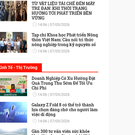
TỪ VẬT LIỆU TÁI CHẾ ĐẾN MÂY
TRE ĐAN: KHI THỜI TRANG
HƯỚNG TỚI PHÁT TRIỂN BỀN
VỮNG
14:06
07/05/2026
Tạp chí Khoa học Phát triển Nông
thôn Việt Nam: Cầu nối tri thức
nông nghiệp trong kỷ nguyên số
14:06
07/05/2026
Kinh Tế - Thị Trường
Doanh Nghiệp Có Xu Hướng Đặt
Quà Trung Thu Sớm Để Tối Ưu
Chi Phí
14:06
07/05/2026
Galaxy Z Fold 8 có thể trở thành
lựa chọn đáng chờ cho người làm
việc di động
14:06
07/05/2026
Gần 300 tư vấn viên sức khỏe