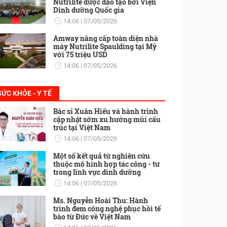
Nutrilite được đào tạo bởi Viện
Dinh dưỡng Quốc gia
14:06
07/05/2026
Amway nâng cấp toàn diện nhà
máy Nutrilite Spaulding tại Mỹ
với 75 triệu USD
14:06
07/05/2026
SỨC KHỎE - Y TẾ
Bác sĩ Xuân Hiếu và hành trình
cập nhật sớm xu hướng mũi cấu
trúc tại Việt Nam
14:06
07/05/2026
Một số kết quả từ nghiên cứu
thuộc mô hình hợp tác công - tư
trong lĩnh vực dinh dưỡng
14:06
07/05/2026
Ms. Nguyễn Hoài Thu: Hành
trình đem công nghệ phục hồi tế
bào từ Đức về Việt Nam