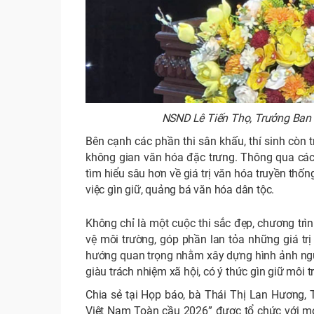
NSND Lê Tiến Thọ, Trưởng Ban G
Bên cạnh các phần thi sân khấu, thí sinh còn tr
không gian văn hóa đặc trưng. Thông qua các h
tìm hiểu sâu hơn về giá trị văn hóa truyền thố
việc gìn giữ, quảng bá văn hóa dân tộc.
Không chỉ là một cuộc thi sắc đẹp, chương trì
vệ môi trường, góp phần lan tỏa những giá tr
hướng quan trọng nhằm xây dựng hình ảnh ngư
giàu trách nhiệm xã hội, có ý thức gìn giữ môi
Chia sẻ tại Họp báo, bà Thái Thị Lan Hương, 
Việt Nam Toàn cầu 2026” được tổ chức với m