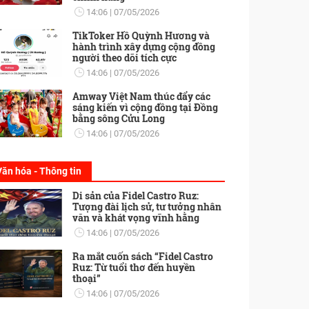
14:06
07/05/2026
TikToker Hồ Quỳnh Hương và
hành trình xây dựng cộng đồng
người theo dõi tích cực
14:06
07/05/2026
Amway Việt Nam thúc đẩy các
sáng kiến vì cộng đồng tại Đồng
bằng sông Cửu Long
14:06
07/05/2026
Văn hóa - Thông tin
Di sản của Fidel Castro Ruz:
Tượng đài lịch sử, tư tưởng nhân
văn và khát vọng vĩnh hằng
14:06
07/05/2026
Ra mắt cuốn sách “Fidel Castro
Ruz: Từ tuổi thơ đến huyền
thoại”
14:06
07/05/2026