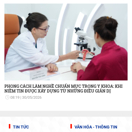
PHONG CÁCH LÀM NGHỀ CHUẨN MỰC TRONG Y KHOA: KHI
NIỀM TIN ĐƯỢC XÂY DỰNG TỪ NHỮNG ĐIỀU GIẢN DỊ
08:19
30/05/2026
TIN TỨC
VĂN HÓA - THÔNG TIN