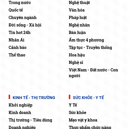
Trong nước
Nghệ thuật
Quốc tế
Văn hóa
Chuyên ngành
Pháp luật
Đời sống - Xã hội
Nghệ nhân
Tin hot 24h
Bàn luận
Nhân Ái
Ẩm thực 4 phương
Cảnh báo
Tập tục - Truyền thống
Thể thao
Hoa hậu
Nghệ sĩ
Việt Nam - Đất nước - Con
người
KINH TẾ - THỊ TRƯỜNG
SỨC KHỎE - Y TẾ
Khởi nghiệp
Y Tế
Kinh doanh
Sức khỏe
Thị trường - Tiêu dùng
Mẹo vặt y khoa
Doanh nghiệp
Thực phẩm chức năng