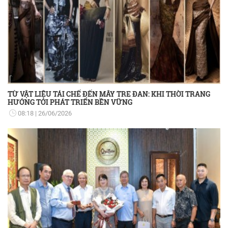
TỪ VẬT LIỆU TÁI CHẾ ĐẾN MÂY TRE ĐAN: KHI THỜI TRANG
HƯỚNG TỚI PHÁT TRIỂN BỀN VỮNG
08:18
26/06/2026