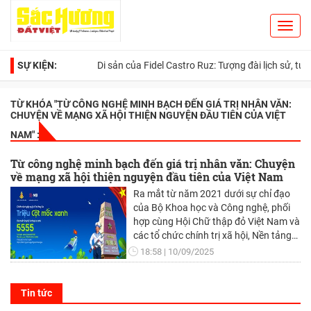
Toggl
Search
navig
SỰ KIỆN:
Di sản của Fidel Castro Ruz: Tượng đài lịch sử, tư tưởng
TỪ KHÓA "
TỪ CÔNG NGHỆ MINH BẠCH ĐẾN GIÁ TRỊ NHÂN VĂN:
CHUYỆN VỀ MẠNG XÃ HỘI THIỆN NGUYỆN ĐẦU TIÊN CỦA VIỆT
NAM
" :
Từ công nghệ minh bạch đến giá trị nhân văn: Chuyện
về mạng xã hội thiện nguyện đầu tiên của Việt Nam
Ra mắt từ năm 2021 dưới sự chỉ đạo
của Bộ Khoa học và Công nghệ, phối
hợp cùng Hội Chữ thập đỏ Việt Nam và
các tổ chức chính trị xã hội, Nền tảng
Thiện nguyện do Ngân hàng TMCP
18:58
10/09/2025
Quân đội (MB) phát triển đã mở ra một
hướng đi mới cho hoạt động thiện
nguyện cộng đồng trong thời đại số.
Tin tức