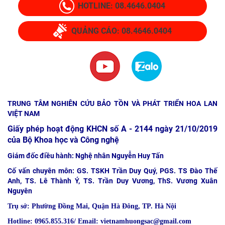
HOTLINE: 08.4646.0404
QUẢNG CÁO: 08.4646.0404
TRUNG TÂM NGHIÊN CỨU BẢO TỒN VÀ PHÁT TRIỂN HOA LAN
VIỆT NAM
Giấy phép hoạt động KHCN số A - 2144 ngày 21/10/2019
của Bộ Khoa học và Công nghệ
Giám đốc điều hành: Nghệ nhân Nguyễn Huy Tấn
Cố vấn chuyên môn: GS. TSKH Trần Duy Quý, PGS. TS Đào Thế
Anh, TS. Lê Thành Ý, TS. Trần Duy Vương, ThS. Vương Xuân
Nguyên
Trụ sở:
Phường Đồng Mai, Quận Hà Đông, TP. Hà Nội
Hotline: 0965.855.316/ Email: vietnamhuongsac@gmail.com