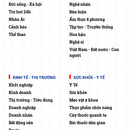
Đời sống - Xã hội
Nghệ nhân
Tin hot 24h
Bàn luận
Nhân Ái
Ẩm thực 4 phương
Cảnh báo
Tập tục - Truyền thống
Thể thao
Hoa hậu
Nghệ sĩ
Việt Nam - Đất nước - Con
người
KINH TẾ - THỊ TRƯỜNG
SỨC KHỎE - Y TẾ
Khởi nghiệp
Y Tế
Kinh doanh
Sức khỏe
Thị trường - Tiêu dùng
Mẹo vặt y khoa
Doanh nghiệp
Thực phẩm chức năng
Doanh nhân
Cây thuốc quanh ta
Bất động sản
Bài thuốc dân gian