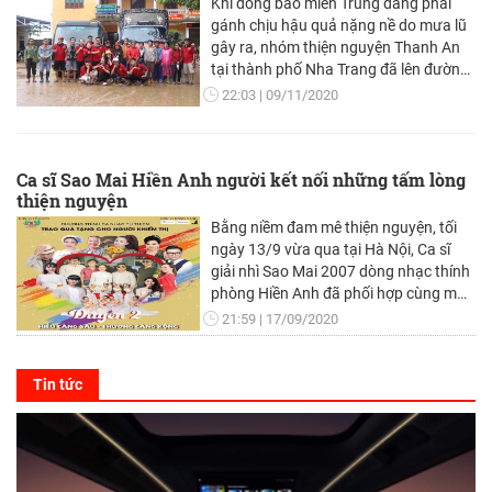
Khi đồng bào miền Trung đang phải
gánh chịu hậu quả nặng nề do mưa lũ
gây ra, nhóm thiện nguyện Thanh An
tại thành phố Nha Trang đã lên đường
chia sẻ yêu thương, khó khăn với người
22:03
09/11/2020
dân miền Trung.
Ca sĩ Sao Mai Hiền Anh người kết nối những tấm lòng
thiện nguyện
Bằng niềm đam mê thiện nguyện, tối
ngày 13/9 vừa qua tại Hà Nội, Ca sĩ
giải nhì Sao Mai 2007 dòng nhạc thính
phòng Hiền Anh đã phối hợp cùng một
số cơ quan tổ chức Chương trình ca
21:59
17/09/2020
nhạc từ thiện trao quà tặng cho người
khiếm thị với chủ đề "Duyên 2: Hiểu
càng sâu, thương càng rộng".
Tin tức