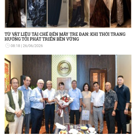
TỪ VẬT LIỆU TÁI CHẾ ĐẾN MÂY TRE ĐAN: KHI THỜI TRANG
HƯỚNG TỚI PHÁT TRIỂN BỀN VỮNG
08:18
26/06/2026