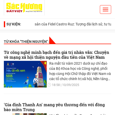
Toggl
Search
navig
SỰ KIỆN:
Di sản của Fidel Castro Ruz: Tượng đài lịch sử, tư tưởng nhâ
TỪ KHÓA "
THIỆN NGUYỆN
" :
Từ công nghệ minh bạch đến giá trị nhân văn: Chuyện
về mạng xã hội thiện nguyện đầu tiên của Việt Nam
Ra mắt từ năm 2021 dưới sự chỉ đạo
của Bộ Khoa học và Công nghệ, phối
hợp cùng Hội Chữ thập đỏ Việt Nam và
các tổ chức chính trị xã hội, Nền tảng
Thiện nguyện do Ngân hàng TMCP
18:58
10/09/2025
Quân đội (MB) phát triển đã mở ra một
hướng đi mới cho hoạt động thiện
nguyện cộng đồng trong thời đại số.
'Gia đình Thanh An' mang yêu thương đến với đồng
bào miền Trung