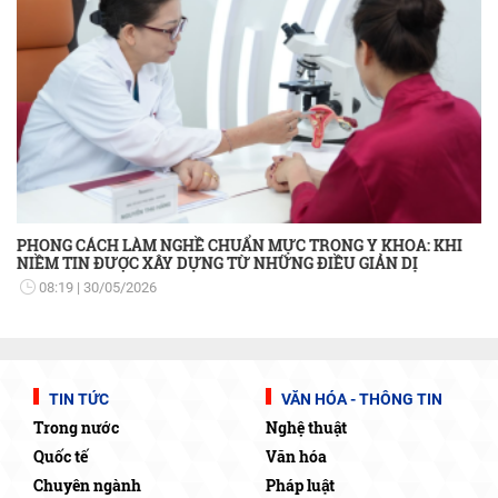
PHONG CÁCH LÀM NGHỀ CHUẨN MỰC TRONG Y KHOA: KHI
NIỀM TIN ĐƯỢC XÂY DỰNG TỪ NHỮNG ĐIỀU GIẢN DỊ
08:19
30/05/2026
TIN TỨC
VĂN HÓA - THÔNG TIN
Trong nước
Nghệ thuật
Quốc tế
Văn hóa
Chuyên ngành
Pháp luật