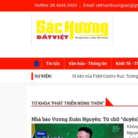
Hotline:
08.4646.0404
Email:
vietnamhuongsac@gm
Tin tức
Văn hóa - Thông tin
Kinh Tế - T
SỰ KIỆN:
Di sản của Fidel Castro Ruz: Tượng đà
TỪ KHÓA "
PHÁT TRIỂN NÔNG THÔN
" :
Nhà báo Vương Xuân Nguyên: Từ chữ “duyên” 
Không
Nguyê