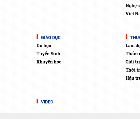
Nghệ s
Việt N
GIÁO DỤC
THƯƠ
Du học
Làm đ
Tuyển Sinh
Thẩm 
Khuyến học
Giải trí
Thời t
Hậu t
VIDEO