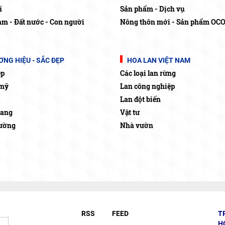
ĩ
Sản phẩm - Dịch vụ
am - Đất nước - Con người
Nông thôn mới - Sản phẩm OC
NG HIỆU - SẮC ĐẸP
HOA LAN VIỆT NAM
ẹp
Các loại lan rừng
mỹ
Lan công nghiệp
Lan đột biến
rang
Vật tư
rường
Nhà vườn
RSS
FEED
T
H