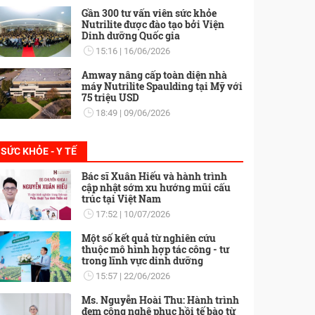
Gần 300 tư vấn viên sức khỏe
Nutrilite được đào tạo bởi Viện
Dinh dưỡng Quốc gia
15:16
16/06/2026
Amway nâng cấp toàn diện nhà
máy Nutrilite Spaulding tại Mỹ với
75 triệu USD
18:49
09/06/2026
SỨC KHỎE - Y TẾ
Bác sĩ Xuân Hiếu và hành trình
cập nhật sớm xu hướng mũi cấu
trúc tại Việt Nam
17:52
10/07/2026
Một số kết quả từ nghiên cứu
thuộc mô hình hợp tác công - tư
trong lĩnh vực dinh dưỡng
15:57
22/06/2026
Ms. Nguyễn Hoài Thu: Hành trình
đem công nghệ phục hồi tế bào từ