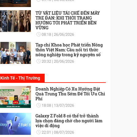
TỪ VẬT LIỆU TÁI CHẾ ĐẾN MÂY
TRE ĐAN: KHI THỜI TRANG
HƯỚNG TỚI PHÁT TRIỂN BỀN
VỮNG
08:18
26/06/2026
Tạp chí Khoa học Phát triển Nông
thôn Việt Nam: Cầu nối tri thức
nông nghiệp trong kỷ nguyên số
20:32
20/06/2026
Kinh Tế - Thị Trường
Doanh Nghiệp Có Xu Hướng Đặt
Quà Trung Thu Sớm Để Tối Ưu Chi
Phí
18:08
13/07/2026
Galaxy Z Fold 8 có thể trở thành
lựa chọn đáng chờ cho người làm
việc di động
22:01
08/07/2026