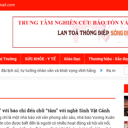
ail.com
hị Trường
SỨC KHỎE - Y TẾ
Giáo Dục
Thương hiệu - Sắc đẹ
i lịch sử, tư tưởng nhân văn và khát vọng vĩnh hằng
Ra mắt cuốn sác
với báo chí đến chữ “tâm” với nghề Sinh Vật Cảnh
 chỉ là một nhà báo với văn phong sắc sảo, nhà báo Vương Xuân
n còn được biết đến là người có nhiều hoạt động xã hội sôi nổi,