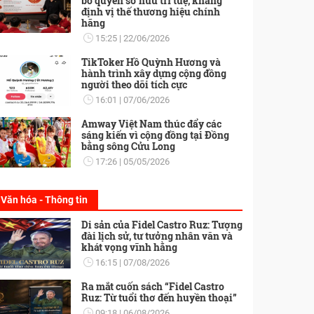
bố quyền sở hữu trí tuệ, khẳng
định vị thế thương hiệu chính
hãng
15:25
22/06/2026
TikToker Hồ Quỳnh Hương và
hành trình xây dựng cộng đồng
người theo dõi tích cực
16:01
07/06/2026
Amway Việt Nam thúc đẩy các
sáng kiến vì cộng đồng tại Đồng
bằng sông Cửu Long
17:26
05/05/2026
Văn hóa - Thông tin
Di sản của Fidel Castro Ruz: Tượng
đài lịch sử, tư tưởng nhân văn và
khát vọng vĩnh hằng
16:15
07/08/2026
Ra mắt cuốn sách “Fidel Castro
Ruz: Từ tuổi thơ đến huyền thoại”
09:18
06/08/2026