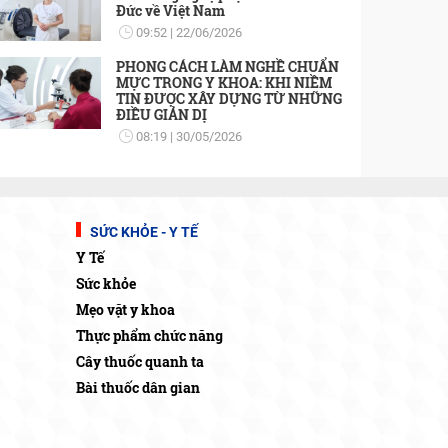
Đức về Việt Nam
09:52
22/06/2026
PHONG CÁCH LÀM NGHỀ CHUẨN
MỰC TRONG Y KHOA: KHI NIỀM
TIN ĐƯỢC XÂY DỰNG TỪ NHỮNG
ĐIỀU GIẢN DỊ
08:19
30/05/2026
SỨC KHỎE - Y TẾ
Y Tế
Sức khỏe
Mẹo vặt y khoa
Thực phẩm chức năng
Cây thuốc quanh ta
Bài thuốc dân gian