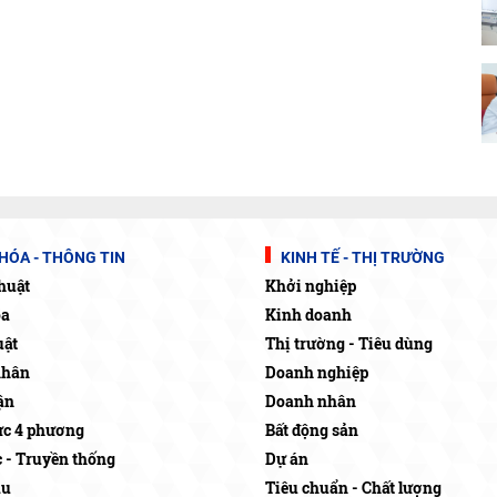
HÓA - THÔNG TIN
KINH TẾ - THỊ TRƯỜNG
huật
Khởi nghiệp
óa
Kinh doanh
uật
Thị trường - Tiêu dùng
nhân
Doanh nghiệp
ận
Doanh nhân
c 4 phương
Bất động sản
c - Truyền thống
Dự án
ậu
Tiêu chuẩn - Chất lượng