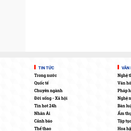
TIN TỨC
VĂN 
Trong nước
Nghệ t
Quốc tế
Văn h
Chuyên ngành
Pháp l
Đời sống - Xã hội
Nghệ 
Tin hot 24h
Bàn lu
Nhân Ái
Ẩm thự
Cảnh báo
Tập tụ
Thể thao
Hoa h