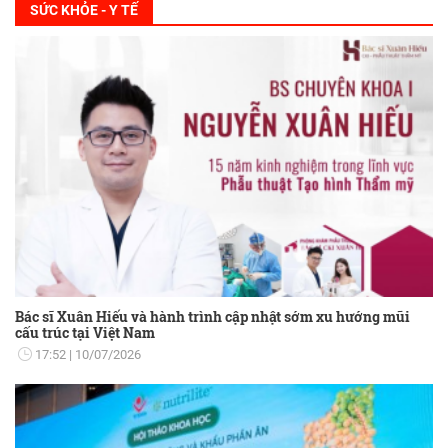
SỨC KHỎE - Y TẾ
Bác sĩ Xuân Hiếu và hành trình cập nhật sớm xu hướng mũi
cấu trúc tại Việt Nam
17:52
10/07/2026