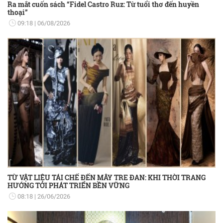
Ra mắt cuốn sách “Fidel Castro Ruz: Từ tuổi thơ đến huyền
thoại”
09:18
06/08/2026
TỪ VẬT LIỆU TÁI CHẾ ĐẾN MÂY TRE ĐAN: KHI THỜI TRANG
HƯỚNG TỚI PHÁT TRIỂN BỀN VỮNG
08:18
26/06/2026