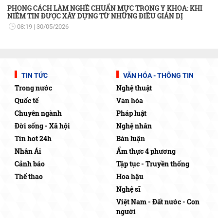
PHONG CÁCH LÀM NGHỀ CHUẨN MỰC TRONG Y KHOA: KHI
NIỀM TIN ĐƯỢC XÂY DỰNG TỪ NHỮNG ĐIỀU GIẢN DỊ
08:19
30/05/2026
TIN TỨC
VĂN HÓA - THÔNG TIN
Trong nước
Nghệ thuật
Quốc tế
Văn hóa
Chuyên ngành
Pháp luật
Đời sống - Xã hội
Nghệ nhân
Tin hot 24h
Bàn luận
Nhân Ái
Ẩm thực 4 phương
Cảnh báo
Tập tục - Truyền thống
Thể thao
Hoa hậu
Nghệ sĩ
Việt Nam - Đất nước - Con
người