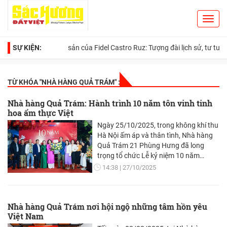
Toggl
Search
navig
SỰ KIỆN:
Di sản của Fidel Castro Ruz: Tượng đài lịch sử, tư tưởng nhâ
TỪ KHÓA "
NHÀ HÀNG QUẢ TRÁM
" :
Nhà hàng Quả Trám: Hành trình 10 năm tôn vinh tinh
hoa ẩm thực Việt
Ngày 25/10/2025, trong không khí thu
Hà Nội ấm áp và thân tình, Nhà hàng
Quả Trám 21 Phùng Hưng đã long
trọng tổ chức Lễ kỷ niệm 10 năm
thành lập với chủ đề "Hành trình tôn
14:38
27/10/2025
vinh đặc sản Việt". Buổi lễ không chỉ là
dấu mốc quan trọng nhìn lại chặng
đường một thập kỷ hình thành và phát
Nhà hàng Quả Trám nơi hội ngộ những tâm hồn yêu
triển mà còn là sự khẳng định kiên định
Việt Nam
với sứ mệnh gìn giữ, quảng bá và tôn
vinh những đặc sản độc đáo của các