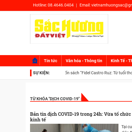
Hotline:
08.4646.0404
Email:
vietnamhuongsac@gm
Tin tức
Văn hóa - Thông tin
Kinh Tế - T
SỰ KIỆN:
Ra mắt cuốn sách “Fidel Castro Ruz: Từ tuổi thơ đế
TỪ KHÓA "
DỊCH COVID-19
" :
Bản tin dịch COVID-19 trong 24h: Vừa tổ chức
kinh tế
Tại c