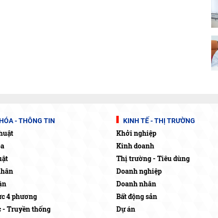
HÓA - THÔNG TIN
KINH TẾ - THỊ TRƯỜNG
huật
Khởi nghiệp
óa
Kinh doanh
uật
Thị trường - Tiêu dùng
nhân
Doanh nghiệp
ận
Doanh nhân
c 4 phương
Bất động sản
c - Truyền thống
Dự án