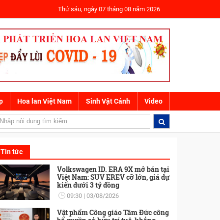
Thứ sáu, ngày 07 tháng 08 năm 2026
p
Hoa lan Việt Nam
Sinh Vật Cảnh
Video
ể Tối Ưu Chi Phí
Bác sĩ Xuân Hiếu và hành trình cập nhật sớm xu 
Tin tức
Volkswagen ID. ERA 9X mở bán tại
Việt Nam: SUV EREV cỡ lớn, giá dự
kiến dưới 3 tỷ đồng
09:30
03/08/2026
Vật phẩm Công giáo Tâm Đức công