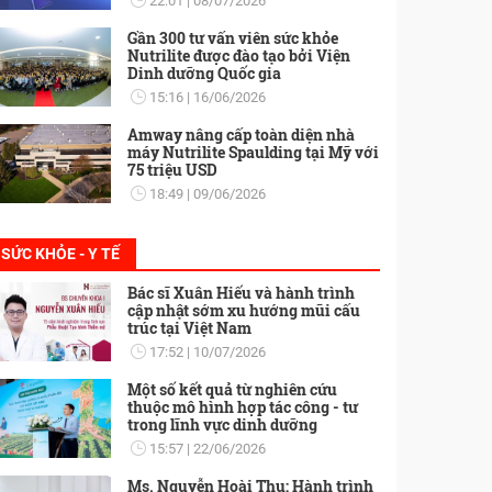
22:01
08/07/2026
Gần 300 tư vấn viên sức khỏe
Nutrilite được đào tạo bởi Viện
Dinh dưỡng Quốc gia
15:16
16/06/2026
Amway nâng cấp toàn diện nhà
máy Nutrilite Spaulding tại Mỹ với
75 triệu USD
18:49
09/06/2026
SỨC KHỎE - Y TẾ
Bác sĩ Xuân Hiếu và hành trình
cập nhật sớm xu hướng mũi cấu
trúc tại Việt Nam
17:52
10/07/2026
Một số kết quả từ nghiên cứu
thuộc mô hình hợp tác công - tư
trong lĩnh vực dinh dưỡng
15:57
22/06/2026
Ms. Nguyễn Hoài Thu: Hành trình