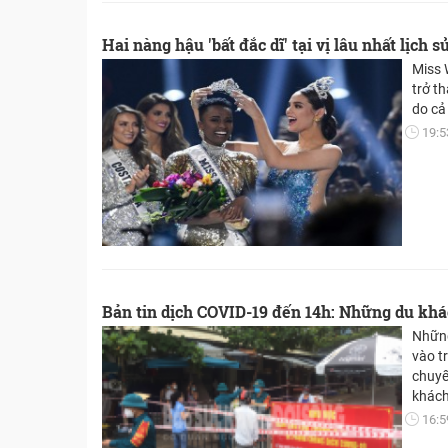
Hai nàng hậu 'bất đắc dĩ' tại vị lâu nhất lịch 
Miss 
trở th
do cả
19:5
Bản tin dịch COVID-19 đến 14h: Những du khác
Những
vào t
chuyế
khách
phát 
16:5