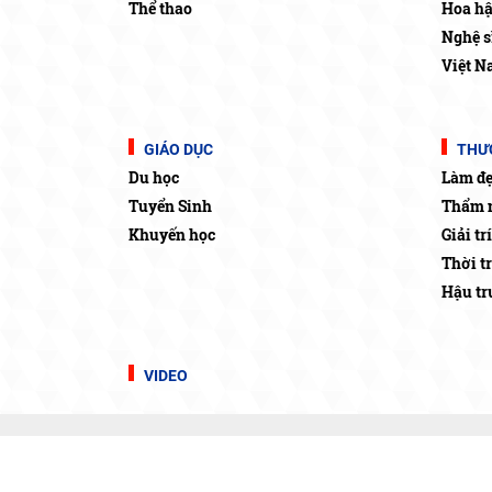
Thể thao
Hoa h
Nghệ s
Việt N
GIÁO DỤC
THƯƠ
Du học
Làm đ
Tuyển Sinh
Thẩm 
Khuyến học
Giải trí
Thời t
Hậu t
VIDEO