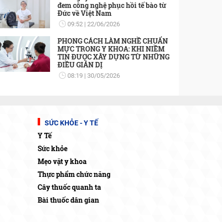
đem công nghệ phục hồi tế bào từ
Đức về Việt Nam
09:52
22/06/2026
PHONG CÁCH LÀM NGHỀ CHUẨN
MỰC TRONG Y KHOA: KHI NIỀM
TIN ĐƯỢC XÂY DỰNG TỪ NHỮNG
ĐIỀU GIẢN DỊ
08:19
30/05/2026
SỨC KHỎE - Y TẾ
Y Tế
Sức khỏe
Mẹo vặt y khoa
Thực phẩm chức năng
Cây thuốc quanh ta
Bài thuốc dân gian