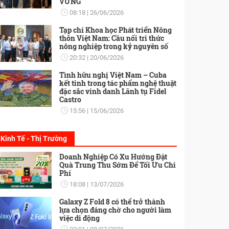
VỮNG
08:18
26/06/2026
Tạp chí Khoa học Phát triển Nông
thôn Việt Nam: Cầu nối tri thức
nông nghiệp trong kỷ nguyên số
20:32
20/06/2026
Tình hữu nghị Việt Nam – Cuba
kết tinh trong tác phẩm nghệ thuật
đặc sắc vinh danh Lãnh tụ Fidel
Castro
15:56
15/06/2026
Kinh Tế - Thị Trường
Doanh Nghiệp Có Xu Hướng Đặt
Quà Trung Thu Sớm Để Tối Ưu Chi
Phí
18:08
13/07/2026
Galaxy Z Fold 8 có thể trở thành
lựa chọn đáng chờ cho người làm
việc di động