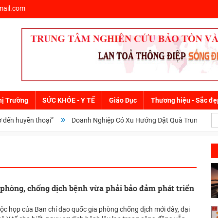
ail.com
hị Trường
SỨC KHỎE - Y TẾ
Giáo Dục
Thương hiệu - Sắc đẹ
n huyền thoại”
Doanh Nghiệp Có Xu Hướng Đặt Quà Trung Thu Sớm Đ
 phòng, chống dịch bệnh vừa phải bảo đảm phát triển
uộc họp của Ban chỉ đạo quốc gia phòng chống dịch mới đây, đại