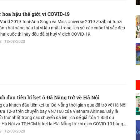
sử hoa hậu thế giới vì COVID-19
World 2019 Toni-Ann Singh và Miss Universe 2019 Zozibini Tunzi
ành hai nàng hậu tại vị lâu nhất trong lịch sử các cuộc thi sắc đẹp
 hai cuộc thi này đều đã bị huỷ vì dịch COVID-19.
3
13/08/2020
h đầu tiên bị kẹt ở Đà Nẵng trở về Hà Nội
 du khách đầu tiên kẹt tại Đà Nẵng thời gian qua đã trở về Hà Nội
rưa 12-8 trên chuyến bay VN7160 của Vietnam Airlines. Đây là
n thứ nhất trong các chuyến đã lên lịch để giải tỏa 1.453 du
 Hà Nội và TP.HCM bị kẹt lại Đà Nẵng từ khi dịch COVID-19 bùng
ở đây cuối tháng trước.
9
12/08/2020