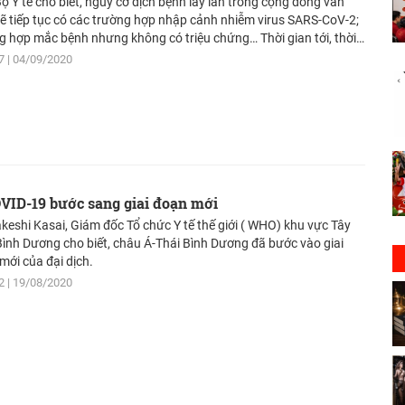
Bộ Y tế cho biết, nguy cơ dịch bệnh lây lan trong cộng đồng vẫn
sẽ tiếp tục có các trường hợp nhập cảnh nhiễm virus SARS-CoV-2;
g hợp mắc bệnh nhưng không có triệu chứng… Thời gian tới, thời
có nhiều thuận lợi cho các bệnh truyền nhiễm về hô hấp phát triển
7
04/09/2020
 do đó, các biện pháp phòng, chống dịch bệnh cần tiếp tục được
rì và tăng cường.
VID-19 bước sang giai đoạn mới
akeshi Kasai, Giám đốc Tổ chức Y tế thế giới ( WHO) khu vực Tây
Bình Dương cho biết, châu Á-Thái Bình Dương đã bước vào giai
mới của đại dịch.
2
19/08/2020