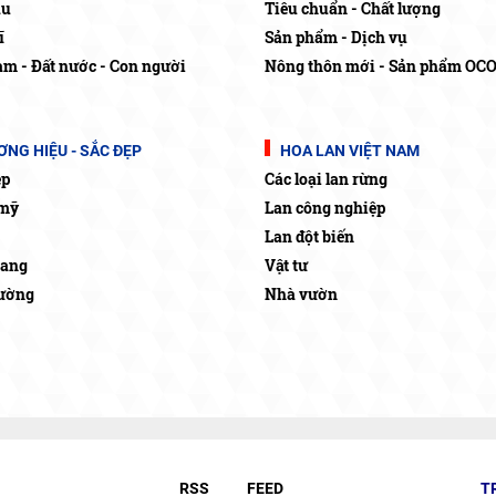
ậu
Tiêu chuẩn - Chất lượng
ĩ
Sản phẩm - Dịch vụ
am - Đất nước - Con người
Nông thôn mới - Sản phẩm OC
NG HIỆU - SẮC ĐẸP
HOA LAN VIỆT NAM
ẹp
Các loại lan rừng
mỹ
Lan công nghiệp
Lan đột biến
rang
Vật tư
rường
Nhà vườn
RSS
FEED
T