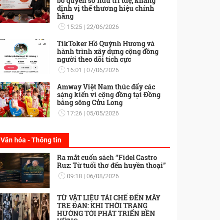
bố quyền sở hữu trí tuệ, khẳng
định vị thế thương hiệu chính
hãng
15:25
22/06/2026
TikToker Hồ Quỳnh Hương và
hành trình xây dựng cộng đồng
người theo dõi tích cực
16:01
07/06/2026
Amway Việt Nam thúc đẩy các
sáng kiến vì cộng đồng tại Đồng
bằng sông Cửu Long
17:26
05/05/2026
Văn hóa - Thông tin
Ra mắt cuốn sách “Fidel Castro
Ruz: Từ tuổi thơ đến huyền thoại”
09:18
06/08/2026
TỪ VẬT LIỆU TÁI CHẾ ĐẾN MÂY
TRE ĐAN: KHI THỜI TRANG
HƯỚNG TỚI PHÁT TRIỂN BỀN