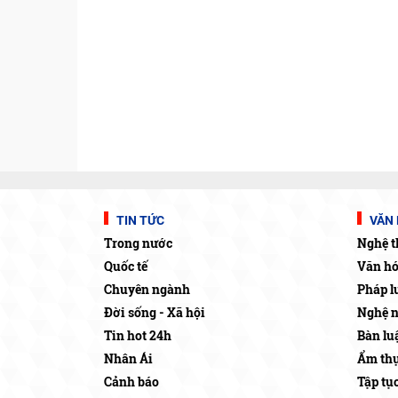
TIN TỨC
VĂN 
Trong nước
Nghệ t
Quốc tế
Văn h
Chuyên ngành
Pháp l
Đời sống - Xã hội
Nghệ 
Tin hot 24h
Bàn lu
Nhân Ái
Ẩm thự
Cảnh báo
Tập tụ