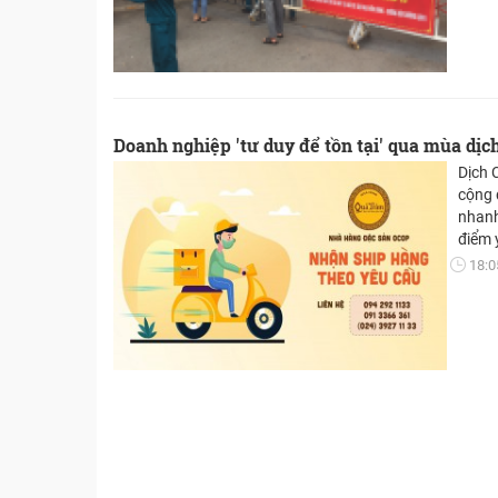
Doanh nghiệp 'tư duy để tồn tại' qua mùa dịc
Dịch 
cộng 
nhanh
điểm 
lên c
18:0
của m