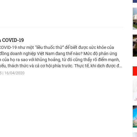
h COVID-19
COVID-19 như một “liều thuốc thử” để biết được sức khỏe của
đồng doanh nghiệp Việt Nam đang thế nào? Mức độ phản ứng
 của họ ra sao với khủng hoảng, từ đó cũng thấy rõ điểm mạnh,
yếu, thách thức và cả cơ hội phía trước. Thực tế, khi dịch được đẩy
ao trào, nhiều doanh nghiệp đã thực sự hành động vì sự sống còn
5
16/04/2020
ình.